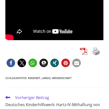
SCHLAGWÖRTER
:
KINDHEIT
,
LARGO
,
WISSENSCHAFT
Weitere
Vorheriger Beitrag
Artikel
Deutsches Kinderhilfswerk: Hartz-IV-Mithaftung von
ansehen