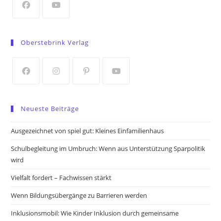
tab
Opens
Opens
in
in
Oberstebrink Verlag
a
a
new
new
tab
tab
Opens
Opens
Opens
Opens
in
in
in
in
Neueste Beiträge
a
a
a
a
new
new
new
new
Ausgezeichnet von spiel gut: Kleines Einfamilienhaus
tab
tab
tab
tab
Schulbegleitung im Umbruch: Wenn aus Unterstützung Sparpolitik
wird
Vielfalt fordert – Fachwissen stärkt
Wenn Bildungsübergänge zu Barrieren werden
Inklusionsmobil: Wie Kinder Inklusion durch gemeinsame