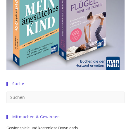
Suche
Pre
Es
to
Mitmachen & Gewinnen
clo
the
Gewinnspiele und kostenlose Downloads