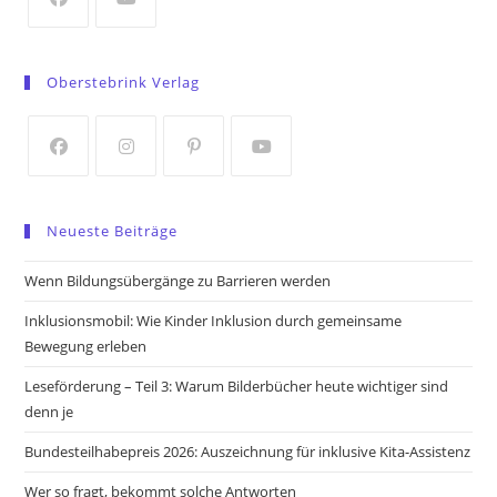
tab
Opens
Opens
in
in
Oberstebrink Verlag
a
a
new
new
tab
tab
Opens
Opens
Opens
Opens
in
in
in
in
Neueste Beiträge
a
a
a
a
new
new
new
new
Wenn Bildungsübergänge zu Barrieren werden
tab
tab
tab
tab
Inklusionsmobil: Wie Kinder Inklusion durch gemeinsame
Bewegung erleben
Leseförderung – Teil 3: Warum Bilderbücher heute wichtiger sind
denn je
Bundesteilhabepreis 2026: Auszeichnung für inklusive Kita-Assistenz
Wer so fragt, bekommt solche Antworten