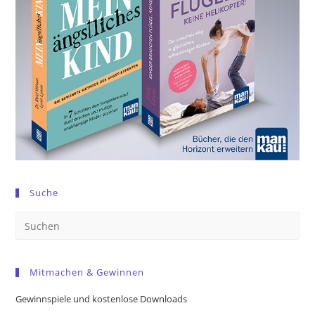
Suche
Pre
Es
to
Mitmachen & Gewinnen
clo
the
Gewinnspiele und kostenlose Downloads
sea