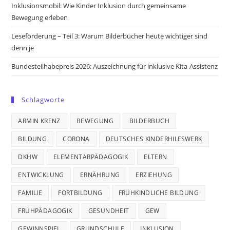
Inklusionsmobil: Wie Kinder Inklusion durch gemeinsame
Bewegung erleben
Leseförderung – Teil 3: Warum Bilderbücher heute wichtiger sind
denn je
Bundesteilhabepreis 2026: Auszeichnung für inklusive Kita-Assistenz
Schlagworte
ARMIN KRENZ
BEWEGUNG
BILDERBUCH
BILDUNG
CORONA
DEUTSCHES KINDERHILFSWERK
DKHW
ELEMENTARPÄDAGOGIK
ELTERN
ENTWICKLUNG
ERNÄHRUNG
ERZIEHUNG
FAMILIE
FORTBILDUNG
FRÜHKINDLICHE BILDUNG
FRÜHPÄDAGOGIK
GESUNDHEIT
GEW
GEWINNSPIEL
GRUNDSCHULE
INKLUSION