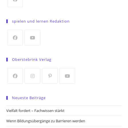
Opens
in
spielen und lernen Redaktion
a
new
tab
Opens
Opens
in
in
Oberstebrink Verlag
a
a
new
new
tab
tab
Opens
Opens
Opens
Opens
in
in
in
in
Neueste Beiträge
a
a
a
a
new
new
new
new
Vielfalt fordert – Fachwissen stärkt
tab
tab
tab
tab
Wenn Bildungsübergänge zu Barrieren werden