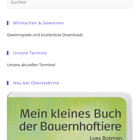
Es
to
Mitmachen & Gewinnen
clo
the
Gewinnspiele und kostenlose Downloads
sea
pan
Unsere Termine
Unsere aktuellen Termine!
Neu bei Oberstebrink