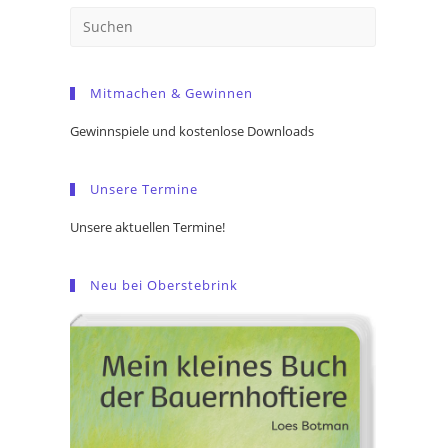
Press
Escape
to
Mitmachen & Gewinnen
close
the
Gewinnspiele und kostenlose Downloads
search
panel.
Unsere Termine
Unsere aktuellen Termine!
Neu bei Oberstebrink