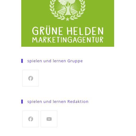
spielen und lernen Gruppe
Opens
in
spielen und lernen Redaktion
a
new
tab
Opens
Opens