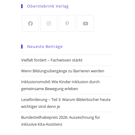
in
in
Oberstebrink Verlag
a
a
new
new
tab
tab
Opens
Opens
Opens
Opens
in
in
in
in
Neueste Beiträge
a
a
a
a
new
new
new
new
Vielfalt fordert – Fachwissen stärkt
tab
tab
tab
tab
Wenn Bildungsübergänge zu Barrieren werden
Inklusionsmobil: Wie Kinder Inklusion durch
gemeinsame Bewegung erleben
Leseförderung – Teil 3: Warum Bilderbücher heute
wichtiger sind denn je
Bundesteilhabepreis 2026: Auszeichnung für
inklusive Kita-Assistenz