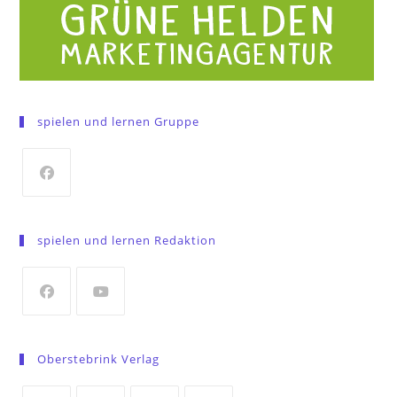
spielen und lernen Gruppe
Opens
in
spielen und lernen Redaktion
a
new
tab
Opens
Opens
in
in
Oberstebrink Verlag
a
a
new
new