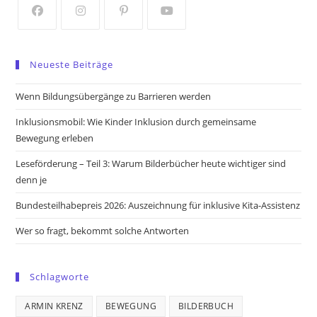
tab
tab
Opens
Opens
Opens
Opens
in
in
in
in
Neueste Beiträge
a
a
a
a
new
new
new
new
Wenn Bildungsübergänge zu Barrieren werden
tab
tab
tab
tab
Inklusionsmobil: Wie Kinder Inklusion durch gemeinsame
Bewegung erleben
Leseförderung – Teil 3: Warum Bilderbücher heute wichtiger sind
denn je
Bundesteilhabepreis 2026: Auszeichnung für inklusive Kita-Assistenz
Wer so fragt, bekommt solche Antworten
Schlagworte
ARMIN KRENZ
BEWEGUNG
BILDERBUCH