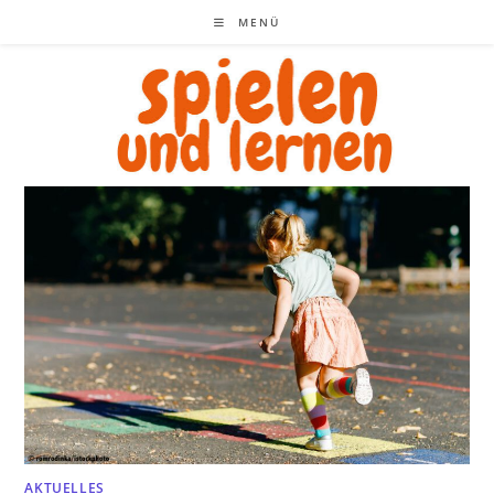
Zum
MENÜ
Inhalt
springen
AKTUELLES