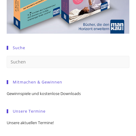
Suche
Pre
Es
to
Mitmachen & Gewinnen
clo
the
Gewinnspiele und kostenlose Downloads
sea
pan
Unsere Termine
Unsere aktuellen Termine!