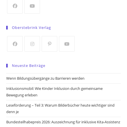
new
tab
Opens
Opens
in
in
Oberstebrink Verlag
a
a
new
new
tab
tab
Opens
Opens
Opens
Opens
in
in
in
in
Neueste Beiträge
a
a
a
a
new
new
new
new
Wenn Bildungsübergänge zu Barrieren werden
tab
tab
tab
tab
Inklusionsmobil: Wie Kinder Inklusion durch gemeinsame
Bewegung erleben
Leseförderung – Teil 3: Warum Bilderbücher heute wichtiger sind
denn je
Bundesteilhabepreis 2026: Auszeichnung für inklusive Kita-Assistenz