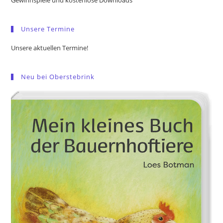
Gewinnspiele und kostenlose Downloads
sea
pan
Unsere Termine
Unsere aktuellen Termine!
Neu bei Oberstebrink