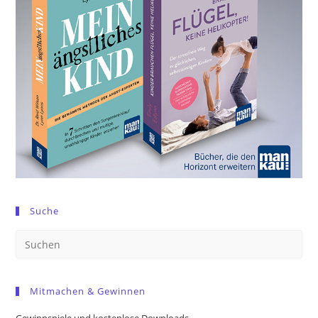
Suche
Pre
Es
to
Mitmachen & Gewinnen
clo
the