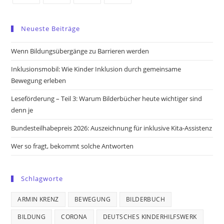
Opens
Opens
Opens
Opens
in
in
in
in
Neueste Beiträge
a
a
a
a
new
new
new
new
Wenn Bildungsübergänge zu Barrieren werden
tab
tab
tab
tab
Inklusionsmobil: Wie Kinder Inklusion durch gemeinsame
Bewegung erleben
Leseförderung – Teil 3: Warum Bilderbücher heute wichtiger sind
denn je
Bundesteilhabepreis 2026: Auszeichnung für inklusive Kita-Assistenz
Wer so fragt, bekommt solche Antworten
Schlagworte
ARMIN KRENZ
BEWEGUNG
BILDERBUCH
BILDUNG
CORONA
DEUTSCHES KINDERHILFSWERK