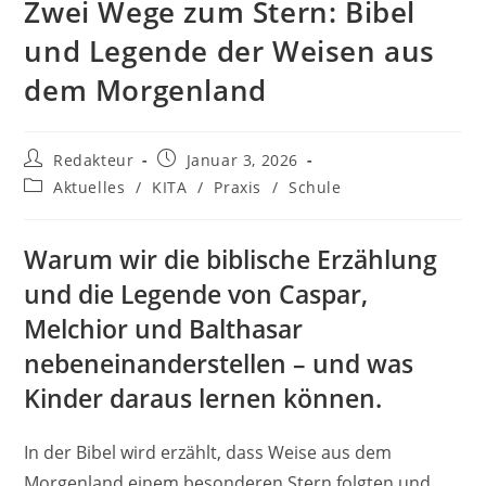
Zwei Wege zum Stern: Bibel
und Legende der Weisen aus
dem Morgenland
Beitrags-
Beitrag
Redakteur
Januar 3, 2026
Autor:
veröffentlicht:
Beitrags-
Aktuelles
/
KITA
/
Praxis
/
Schule
Kategorie:
Warum wir die biblische Erzählung
und die Legende von Caspar,
Melchior und Balthasar
nebeneinanderstellen – und was
Kinder daraus lernen können.
In der Bibel wird erzählt, dass Weise aus dem
Morgenland einem besonderen Stern folgten und