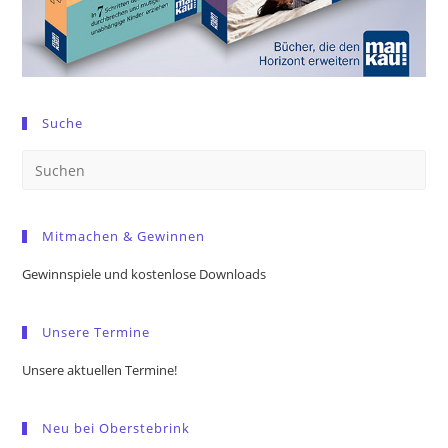
Suche
Pre
Es
to
Mitmachen & Gewinnen
clo
the
Gewinnspiele und kostenlose Downloads
sea
pan
Unsere Termine
Unsere aktuellen Termine!
Neu bei Oberstebrink