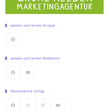
spielen und lernen Gruppe
Opens
in
spielen und lernen Redaktion
a
new
tab
Opens
Opens
in
in
Oberstebrink Verlag
a
a
new
new
tab
tab