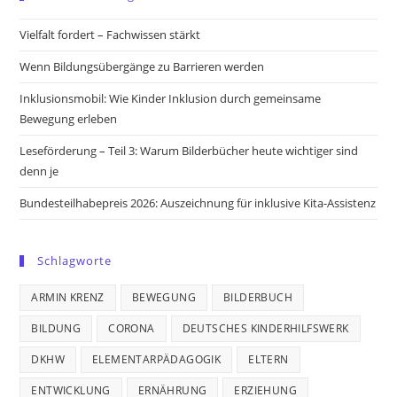
a
a
a
a
new
new
new
new
Vielfalt fordert – Fachwissen stärkt
tab
tab
tab
tab
Wenn Bildungsübergänge zu Barrieren werden
Inklusionsmobil: Wie Kinder Inklusion durch gemeinsame
Bewegung erleben
Leseförderung – Teil 3: Warum Bilderbücher heute wichtiger sind
denn je
Bundesteilhabepreis 2026: Auszeichnung für inklusive Kita-Assistenz
Schlagworte
ARMIN KRENZ
BEWEGUNG
BILDERBUCH
BILDUNG
CORONA
DEUTSCHES KINDERHILFSWERK
DKHW
ELEMENTARPÄDAGOGIK
ELTERN
ENTWICKLUNG
ERNÄHRUNG
ERZIEHUNG