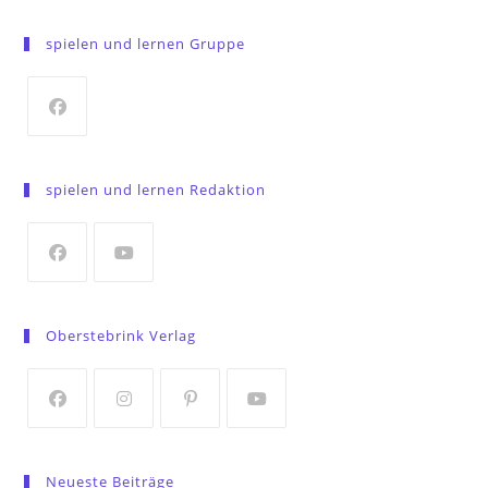
spielen und lernen Gruppe
Opens
in
spielen und lernen Redaktion
a
new
tab
Opens
Opens
in
in
Oberstebrink Verlag
a
a
new
new
tab
tab
Opens
Opens
Opens
Opens
in
in
in
in
Neueste Beiträge