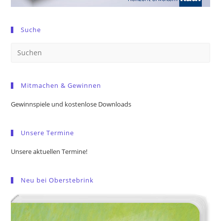
Suche
Pre
Es
to
Mitmachen & Gewinnen
clo
the
Gewinnspiele und kostenlose Downloads
sea
pan
Unsere Termine
Unsere aktuellen Termine!
Neu bei Oberstebrink