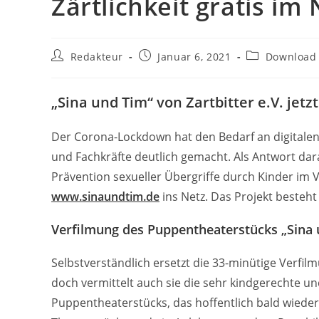
Zärtlichkeit gratis im 
Beitrags-
Beitrag
Beitrags-
Redakteur
Januar 6, 2021
Download
Autor:
veröffentlicht:
Kategorie:
„Sina und Tim“ von Zartbitter e.V. je
Der Corona-Lockdown hat den Bedarf an digitalen 
und Fachkräfte deutlich gemacht. Als Antwort darau
Prävention sexueller Übergriffe durch Kinder im
www.sinaundtim.de
ins Netz. Das Projekt besteh
Verfilmung des Puppentheaterstücks „Sina 
Selbstverständlich ersetzt die 33-minütige Verfil
doch vermittelt auch sie die sehr kindgerechte u
Puppentheaterstücks, das hoffentlich bald wieder 