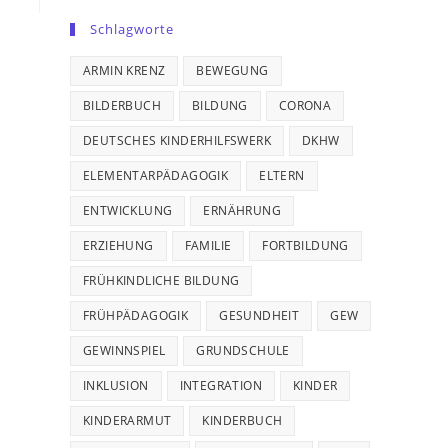
Schlagworte
ARMIN KRENZ
BEWEGUNG
BILDERBUCH
BILDUNG
CORONA
DEUTSCHES KINDERHILFSWERK
DKHW
ELEMENTARPÄDAGOGIK
ELTERN
ENTWICKLUNG
ERNÄHRUNG
ERZIEHUNG
FAMILIE
FORTBILDUNG
FRÜHKINDLICHE BILDUNG
FRÜHPÄDAGOGIK
GESUNDHEIT
GEW
GEWINNSPIEL
GRUNDSCHULE
INKLUSION
INTEGRATION
KINDER
KINDERARMUT
KINDERBUCH