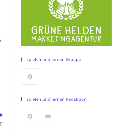
V.
spielen und lernen Gruppe
Opens
in
spielen und lernen Redaktion
a
new
tab
d“
Opens
Opens