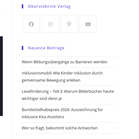
in
in
Oberstebrink Verlag
a
a
new
new
tab
tab
Opens
Opens
Opens
Opens
in
in
in
in
Neueste Beiträge
a
a
a
a
new
new
new
new
Wenn Bildungsübergänge zu Barrieren werden
tab
tab
tab
tab
Inklusionsmobil: Wie Kinder Inklusion durch
gemeinsame Bewegung erleben
Leseförderung – Teil 3: Warum Bilderbücher heute
wichtiger sind denn je
Bundesteilhabepreis 2026: Auszeichnung für
inklusive Kita-Assistenz
Wer so fragt, bekommt solche Antworten