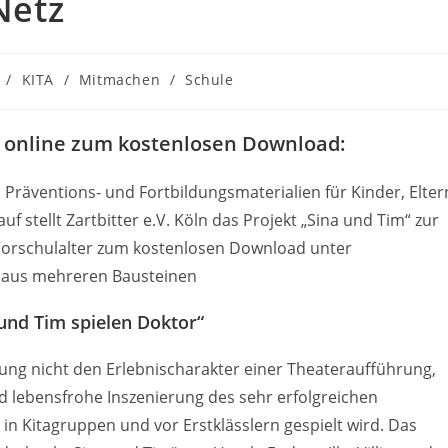
Netz
/
KITA
/
Mitmachen
/
Schule
tzt online zum kostenlosen Download
:
Präventions- und Fortbildungsmaterialien für Kinder, Elter
f stellt Zartbitter e.V. Köln das Projekt „Sina und Tim“ zur
 Vorschulalter zum kostenlosen Download unter
t aus mehreren Bausteinen
und Tim spielen Doktor“
mung nicht den Erlebnischarakter einer Theateraufführung,
nd lebensfrohe Inszenierung des sehr erfolgreichen
in Kitagruppen und vor Erstklässlern gespielt wird. Das