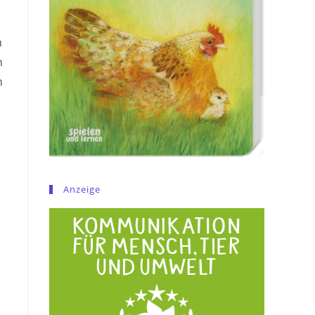
n
n
n
Anzeige