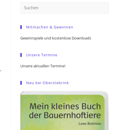
Press
Escape
to
Mitmachen & Gewinnen
close
the
Gewinnspiele und kostenlose Downloads
search
panel.
Unsere Termine
Unsere aktuellen Termine!
,
Neu bei Oberstebrink