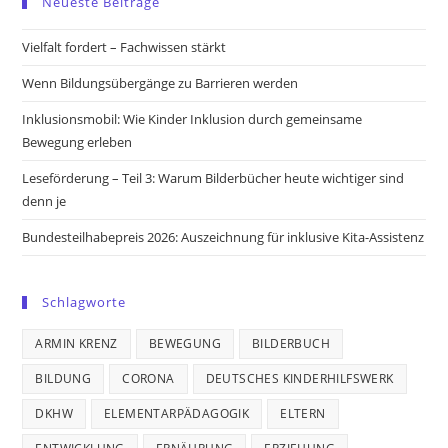
Neueste Beiträge
a
a
a
a
new
new
new
new
Vielfalt fordert – Fachwissen stärkt
tab
tab
tab
tab
Wenn Bildungsübergänge zu Barrieren werden
Inklusionsmobil: Wie Kinder Inklusion durch gemeinsame
Bewegung erleben
Leseförderung – Teil 3: Warum Bilderbücher heute wichtiger sind
denn je
Bundesteilhabepreis 2026: Auszeichnung für inklusive Kita-Assistenz
Schlagworte
ARMIN KRENZ
BEWEGUNG
BILDERBUCH
BILDUNG
CORONA
DEUTSCHES KINDERHILFSWERK
DKHW
ELEMENTARPÄDAGOGIK
ELTERN