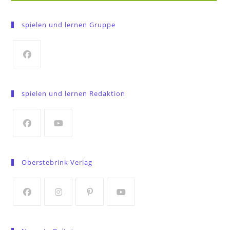
spielen und lernen Gruppe
Opens
in
spielen und lernen Redaktion
a
new
tab
Opens
Opens
in
in
Oberstebrink Verlag
a
a
new
new
tab
tab
Opens
Opens
Opens
Opens
in
in
in
in