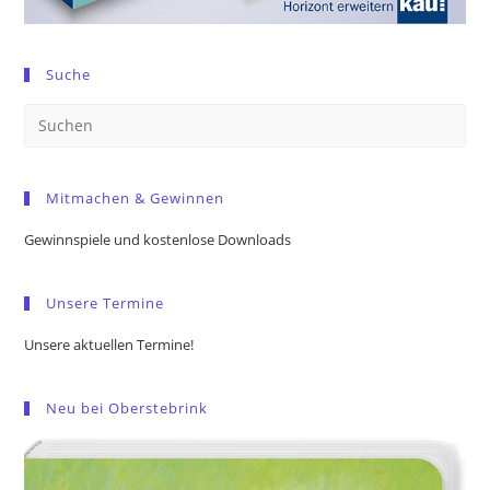
Suche
Pre
Es
to
Mitmachen & Gewinnen
clo
the
Gewinnspiele und kostenlose Downloads
sea
pan
Unsere Termine
Unsere aktuellen Termine!
Neu bei Oberstebrink