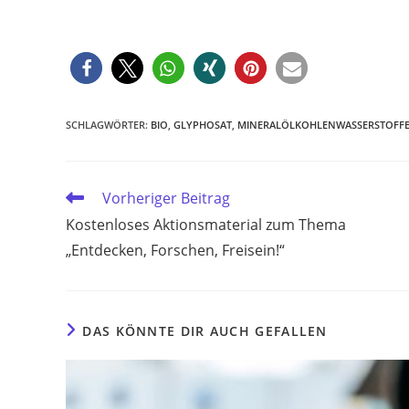
SCHLAGWÖRTER
:
BIO
,
GLYPHOSAT
,
MINERALÖLKOHLENWASSERSTOFF
Weitere
Vorheriger Beitrag
Artikel
Kostenloses Aktionsmaterial zum Thema
ansehen
„Entdecken, Forschen, Freisein!“
DAS KÖNNTE DIR AUCH GEFALLEN