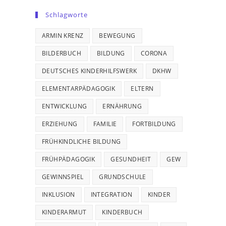
Schlagworte
ARMIN KRENZ
BEWEGUNG
BILDERBUCH
BILDUNG
CORONA
DEUTSCHES KINDERHILFSWERK
DKHW
ELEMENTARPÄDAGOGIK
ELTERN
ENTWICKLUNG
ERNÄHRUNG
ERZIEHUNG
FAMILIE
FORTBILDUNG
FRÜHKINDLICHE BILDUNG
FRÜHPÄDAGOGIK
GESUNDHEIT
GEW
GEWINNSPIEL
GRUNDSCHULE
INKLUSION
INTEGRATION
KINDER
KINDERARMUT
KINDERBUCH