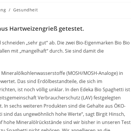
ung
/
Gesundheit
aus Hartweizengrieß getestet.
 schneiden „sehr gut“ ab. Die zwei Bio-Eigenmarken Bio Bio
allen mit „mangelhaft“ durch. Sie sind damit die
te Mineralölkohlenwasserstoffe (MOSH/MOSH-Analoge) in
wertet. Das sind Erdölbestandteile, die sich im
hten, ist noch völlig unklar. In den Edeka Bio Spaghetti ist
eitsgemeinschaft Verbraucherschutz (LAV) festgelegten
t. In sechs weiteren Produkten sind die Gehalte aus ÖKO-
ti sind das ungewöhnlich hohe Werte“, sagt Birgit Hinsch,
f hohe Mineralölrückstände sind wir bisher in unseren Test
zu Spaghetti nicht gehören. Wir appellieren an die