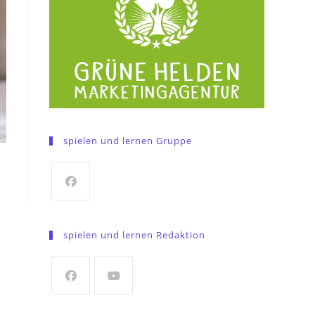
spielen und lernen Gruppe
Opens
in
spielen und lernen Redaktion
a
new
tab
Opens
Opens