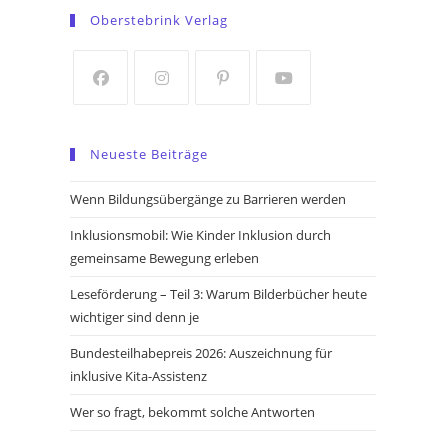
in
in
Oberstebrink Verlag
a
a
new
new
tab
tab
Opens
Opens
Opens
Opens
in
in
in
in
Neueste Beiträge
a
a
a
a
new
new
new
new
Wenn Bildungsübergänge zu Barrieren werden
tab
tab
tab
tab
Inklusionsmobil: Wie Kinder Inklusion durch
gemeinsame Bewegung erleben
Leseförderung – Teil 3: Warum Bilderbücher heute
wichtiger sind denn je
Bundesteilhabepreis 2026: Auszeichnung für
inklusive Kita-Assistenz
Wer so fragt, bekommt solche Antworten