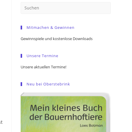
Press
Escape
to
Mitmachen & Gewinnen
close
the
Gewinnspiele und kostenlose Downloads
search
panel.
Unsere Termine
Unsere aktuellen Termine!
Neu bei Oberstebrink
st