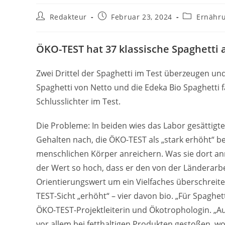
Beitrags-
Beitrag
Beitrags-
Redakteur
Februar 23, 2024
Ernähr
Autor:
veröffentlicht:
Kategorie:
ÖKO-TEST hat 37 klassische Spaghetti 
Zwei Drittel der Spaghetti im Test überzeugen und
Spaghetti von Netto und die Edeka Bio Spaghetti f
Schlusslichter im Test.
Die Probleme: In beiden wies das Labor gesättig
Gehalten nach, die ÖKO-TEST als „stark erhöht“ be
menschlichen Körper anreichern. Was sie dort anric
der Wert so hoch, dass er den von der Länderarb
Orientierungswert um ein Vielfaches überschreite
TEST-Sicht „erhöht“ – vier davon bio. „Für Spaghet
ÖKO-TEST-Projektleiterin und Ökotrophologin. „Au
vor allem bei fetthaltigen Produkten gestoßen, wo