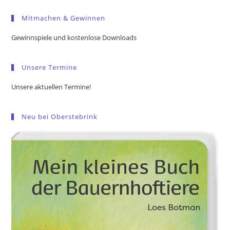
to
Mitmachen & Gewinnen
clo
the
Gewinnspiele und kostenlose Downloads
sea
pan
Unsere Termine
Unsere aktuellen Termine!
Neu bei Oberstebrink