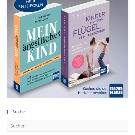
Suche
Pre
Es