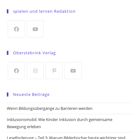
in
spielen und lernen Redaktion
a
new
tab
Opens
Opens
in
in
Oberstebrink Verlag
a
a
new
new
tab
tab
Opens
Opens
Opens
Opens
in
in
in
in
Neueste Beiträge
a
a
a
a
new
new
new
new
Wenn Bildungsübergänge zu Barrieren werden
tab
tab
tab
tab
Inklusionsmobil: Wie Kinder Inklusion durch gemeinsame
Bewegung erleben
Leseförderung – Teil 3: Warum Bilderbücher heute wichtiger sind