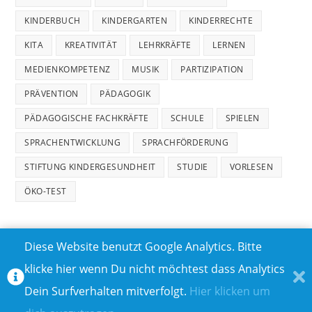
KINDERBUCH
KINDERGARTEN
KINDERRECHTE
KITA
KREATIVITÄT
LEHRKRÄFTE
LERNEN
MEDIENKOMPETENZ
MUSIK
PARTIZIPATION
PRÄVENTION
PÄDAGOGIK
PÄDAGOGISCHE FACHKRÄFTE
SCHULE
SPIELEN
SPRACHENTWICKLUNG
SPRACHFÖRDERUNG
STIFTUNG KINDERGESUNDHEIT
STUDIE
VORLESEN
ÖKO-TEST
Diese Website benutzt Google Analytics. Bitte
klicke hier wenn Du nicht möchtest dass Analytics
MEDIADATEN
DATENSCHUTZ
Dein Surfverhalten mitverfolgt.
Hier klicken um
TEILNAHMEBEDINGUNGEN FÜR GEWINNSPIELE
IMPRESSUM