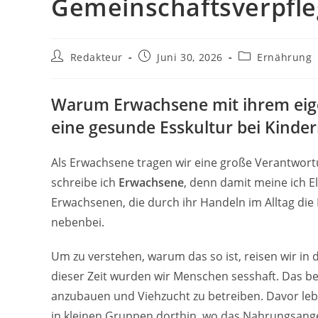
Gemeinschaftsverpfl
Beitrags-
Beitrag
Beitrags-
Redakteur
Juni 30, 2026
Ernährung
Autor:
veröffentlicht:
Kategorie:
Warum Erwachsene mit ihrem eige
eine gesunde Esskultur bei Kinder
Als Erwachsene tragen wir eine große Verantwor
schreibe ich
Erwachsene
, denn damit meine ich E
Erwachsenen, die durch ihr Handeln im Alltag di
nebenbei.
Um zu verstehen, warum das so ist, reisen wir in
dieser Zeit wurden wir Menschen sesshaft. Das b
anzubauen und Viehzucht zu betreiben. Davor lebt
in kleinen Gruppen dorthin, wo das Nahrungsang