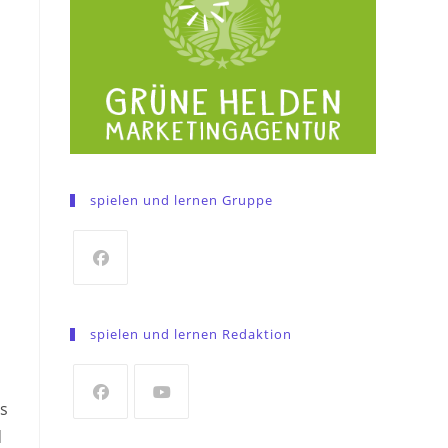
spielen und lernen Gruppe
Opens
in
spielen und lernen Redaktion
a
new
tab
s
Opens
Opens
d