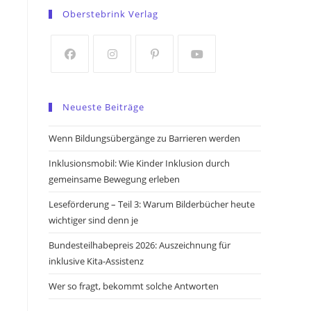
in
in
Oberstebrink Verlag
a
a
new
new
tab
tab
Opens
Opens
Opens
Opens
in
in
in
in
Neueste Beiträge
a
a
a
a
new
new
new
new
Wenn Bildungsübergänge zu Barrieren werden
tab
tab
tab
tab
Inklusionsmobil: Wie Kinder Inklusion durch
gemeinsame Bewegung erleben
Leseförderung – Teil 3: Warum Bilderbücher heute
wichtiger sind denn je
Bundesteilhabepreis 2026: Auszeichnung für
inklusive Kita-Assistenz
Wer so fragt, bekommt solche Antworten