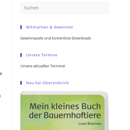
Press
Escape
to
Mitmachen & Gewinnen
close
the
Gewinnspiele und kostenlose Downloads
search
panel.
Unsere Termine
Unsere aktuellen Termine!
se
Neu bei Oberstebrink
h