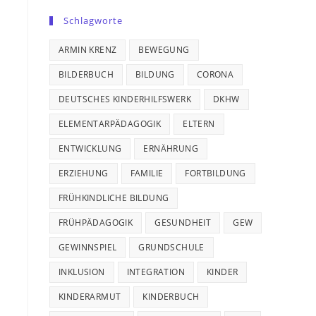
Schlagworte
ARMIN KRENZ
BEWEGUNG
BILDERBUCH
BILDUNG
CORONA
DEUTSCHES KINDERHILFSWERK
DKHW
ELEMENTARPÄDAGOGIK
ELTERN
ENTWICKLUNG
ERNÄHRUNG
ERZIEHUNG
FAMILIE
FORTBILDUNG
FRÜHKINDLICHE BILDUNG
FRÜHPÄDAGOGIK
GESUNDHEIT
GEW
GEWINNSPIEL
GRUNDSCHULE
INKLUSION
INTEGRATION
KINDER
KINDERARMUT
KINDERBUCH