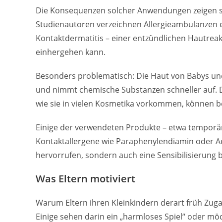
Die Konsequenzen solcher Anwendungen zeigen si
Studienautoren verzeichnen Allergieambulanzen ei
Kontaktdermatitis – einer entzündlichen Hautreakt
einhergehen kann.
Besonders problematisch: Die Haut von Babys und
und nimmt chemische Substanzen schneller auf. Du
wie sie in vielen Kosmetika vorkommen, können be
Einige der verwendeten Produkte – etwa temporä
Kontaktallergene wie Paraphenylendiamin oder Ac
hervorrufen, sondern auch eine Sensibilisierung b
Was Eltern motiviert
Warum Eltern ihren Kleinkindern derart früh Zug
Einige sehen darin ein „harmloses Spiel“ oder mö