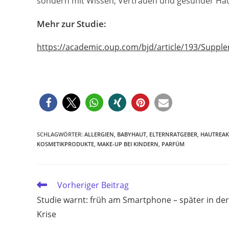
sondern mit Wissen, Vertrauen und gesunder Hau
Mehr zur Studie:
https://academic.oup.com/bjd/article/193/Supple
SCHLAGWÖRTER
:
ALLERGIEN
,
BABYHAUT
,
ELTERNRATGEBER
,
HAUTREAK
KOSMETIKPRODUKTE
,
MAKE-UP BEI KINDERN
,
PARFÜM
Weitere
Vorheriger Beitrag
Artikel
Studie warnt: früh am Smartphone – später in der
ansehen
Krise