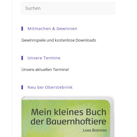
Press
Escape
to
Mitmachen & Gewinnen
close
the
Gewinnspiele und kostenlose Downloads
search
panel.
Unsere Termine
Unsere aktuellen Termine!
Neu bei Oberstebrink