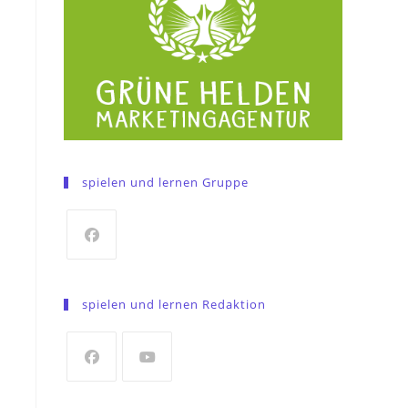
spielen und lernen Gruppe
Opens
in
spielen und lernen Redaktion
a
new
tab
Opens
Opens