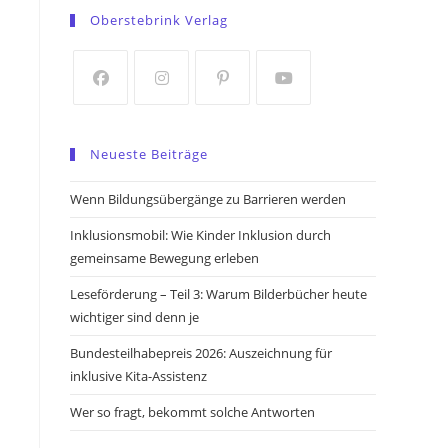
in
in
Oberstebrink Verlag
a
a
new
new
tab
tab
Opens
Opens
Opens
Opens
in
in
in
in
Neueste Beiträge
a
a
a
a
new
new
new
new
Wenn Bildungsübergänge zu Barrieren werden
tab
tab
tab
tab
Inklusionsmobil: Wie Kinder Inklusion durch
gemeinsame Bewegung erleben
Leseförderung – Teil 3: Warum Bilderbücher heute
wichtiger sind denn je
Bundesteilhabepreis 2026: Auszeichnung für
inklusive Kita-Assistenz
Wer so fragt, bekommt solche Antworten