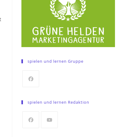
t
spielen und lernen Gruppe
Opens
in
spielen und lernen Redaktion
a
new
tab
Opens
Opens