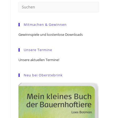
Press
Escape
to
Mitmachen & Gewinnen
close
the
Gewinnspiele und kostenlose Downloads
search
panel.
Unsere Termine
Unsere aktuellen Termine!
Neu bei Oberstebrink