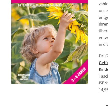
zahl
unse
entg
ihren
über
entw
in d
Dr. 
Gefüh
Kind
Tasc
ISBN
14,95