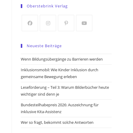
in
in
Oberstebrink Verlag
a
a
new
new
tab
tab
Opens
Opens
Opens
Opens
in
in
in
in
Neueste Beiträge
a
a
a
a
new
new
new
new
Wenn Bildungsübergänge zu Barrieren werden
tab
tab
tab
tab
Inklusionsmobil: Wie Kinder Inklusion durch
gemeinsame Bewegung erleben
Leseförderung – Teil 3: Warum Bilderbücher heute
wichtiger sind denn je
Bundesteilhabepreis 2026: Auszeichnung für
inklusive Kita-Assistenz
Wer so fragt, bekommt solche Antworten