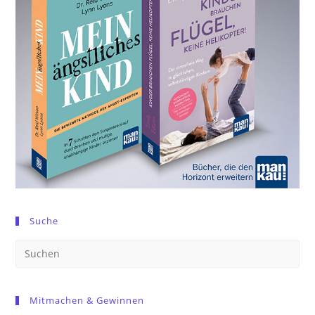
Suche
Pre
Es
to
Mitmachen & Gewinnen
clo