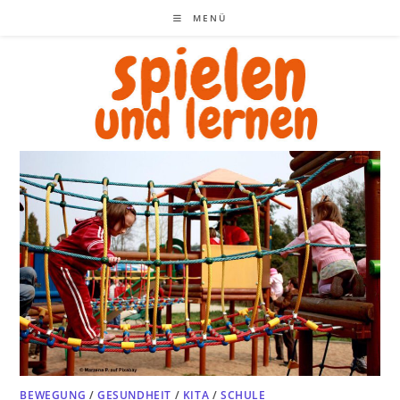
Zum
MENÜ
Inhalt
springen
BEWEGUNG
/
GESUNDHEIT
/
KITA
/
SCHULE