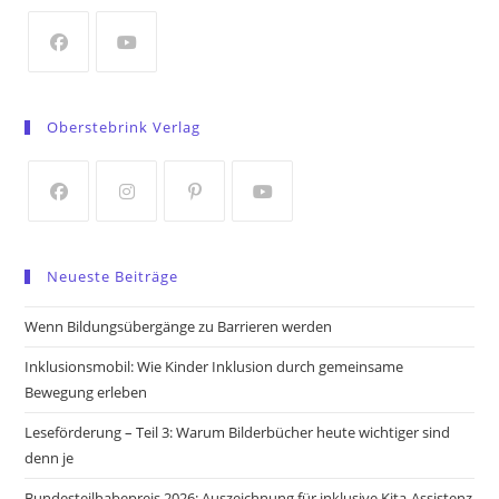
new
tab
Opens
Opens
in
in
Oberstebrink Verlag
a
a
new
new
tab
tab
Opens
Opens
Opens
Opens
in
in
in
in
Neueste Beiträge
a
a
a
a
new
new
new
new
Wenn Bildungsübergänge zu Barrieren werden
tab
tab
tab
tab
Inklusionsmobil: Wie Kinder Inklusion durch gemeinsame
Bewegung erleben
Leseförderung – Teil 3: Warum Bilderbücher heute wichtiger sind
denn je
Bundesteilhabepreis 2026: Auszeichnung für inklusive Kita-Assistenz