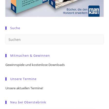
Suche
Pre
Es
to
Mitmachen & Gewinnen
clo
the
Gewinnspiele und kostenlose Downloads
sea
pan
Unsere Termine
Unsere aktuellen Termine!
Neu bei Oberstebrink