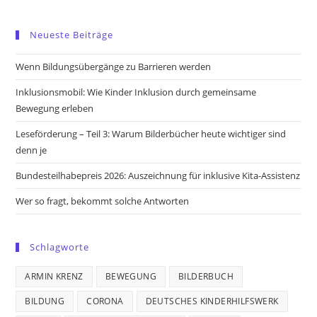
Opens
Opens
Opens
Opens
in
in
in
in
Neueste Beiträge
a
a
a
a
new
new
new
new
Wenn Bildungsübergänge zu Barrieren werden
tab
tab
tab
tab
Inklusionsmobil: Wie Kinder Inklusion durch gemeinsame
Bewegung erleben
Leseförderung – Teil 3: Warum Bilderbücher heute wichtiger sind
denn je
Bundesteilhabepreis 2026: Auszeichnung für inklusive Kita-Assistenz
Wer so fragt, bekommt solche Antworten
Schlagworte
ARMIN KRENZ
BEWEGUNG
BILDERBUCH
BILDUNG
CORONA
DEUTSCHES KINDERHILFSWERK