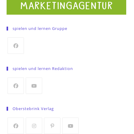
spielen und lernen Gruppe
Opens
in
spielen und lernen Redaktion
a
new
tab
Opens
Opens
in
in
Oberstebrink Verlag
a
a
new
new
tab
tab