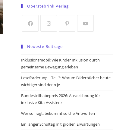
in
in
Oberstebrink Verlag
a
a
new
new
tab
tab
Opens
Opens
Opens
Opens
in
in
in
in
Neueste Beiträge
a
a
a
a
new
new
new
new
Inklusionsmobil: Wie Kinder Inklusion durch
tab
tab
tab
tab
gemeinsame Bewegung erleben
Leseförderung – Teil 3: Warum Bilderbücher heute
wichtiger sind denn je
Bundesteilhabepreis 2026: Auszeichnung für
inklusive Kita-Assistenz
Wer so fragt, bekommt solche Antworten
Ein langer Schultag mit großen Erwartungen