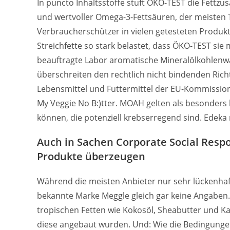
In puncto Inhaltsstoffe stuft ÖKO-TEST die Fettzu
und wertvoller Omega-3-Fettsäuren, der meisten T
Verbraucherschützer in vielen getesteten Produkt
Streichfette so stark belastet, dass ÖKO-TEST sie 
beauftragte Labor aromatische Mineralölkohlenw
überschreiten den rechtlich nicht bindenden Richt
Lebensmittel und Futtermittel der EU-Kommission 
My Veggie No B:)tter. MOAH gelten als besonders
können, die potenziell krebserregend sind. Edeka 
Auch in Sachen Corporate Social Respo
Produkte überzeugen
Während die meisten Anbieter nur sehr lückenhaft
bekannte Marke Meggle gleich gar keine Angaben. „
tropischen Fetten wie Kokosöl, Sheabutter und 
diese angebaut wurden. Und: Wie die Bedingungen