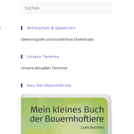
Press
Escape
to
s
Mitmachen & Gewinnen
close
the
Gewinnspiele und kostenlose Downloads
search
panel.
a
Unsere Termine
Unsere aktuellen Termine!
Neu bei Oberstebrink