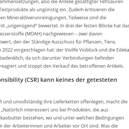
sammensetzungen, also die Anteile gesättigter Fettsäuren
estprodukte als ungünstig ein. Zudem kritisieren die
en Mineralölverunreinigungen. Teilweise sind die
mit „ungenügend“ bewertet. In drei der festen Blöcke hat da
asserstoffe (MOAH) nachgewiesen – zwei davon
wert, den der Ständige Ausschuss für Pflanzen, Tiere,
2022 vorgeschlagen hat: der Violife Vioblock und die Edek
 bedenklich, da sich darunter Verbindungen befinden
reagiert und stoppt den Verkauf des betroffenen Artikels.
nsibility (CSR) kann keines der getesteten
 und unvollständig ihre Lieferketten offenlegen, macht die
Natürlich interessiert uns bei Produkten, die aus
Kakaobutter bestehen, wo und unter welchen Bedingungen
 der Arbeiterinnen und Arbeiter vor Ort sind. Was die