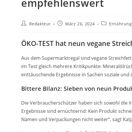
empfehlenswert
Beitrags-
Beitrag
Beitrags-
Redakteur
März 26, 2024
Ernährung
Autor:
veröffentlicht:
Kategorie:
ÖKO-TEST hat neun vegane Streich
Aus dem Supermarktregal sind vegane Streichfett
im Test gleich mehrere Kritikpunkte: Mineralöl
enttäuschende Ergebnisse in Sachen soziale und ö
Bittere Bilanz: Sieben von neun Produ
Die Verbraucherschützer haben sich sowohl die In
Ergebnisse sind ernüchternd: Kein Produkt schnei
Namen und Verpackungen nicht weiter“, sagt Katja