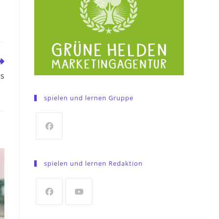
rs
spielen und lernen Gruppe
Opens
in
spielen und lernen Redaktion
a
new
tab
Opens
Opens