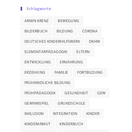
Schlagworte
ARMIN KRENZ
BEWEGUNG
BILDERBUCH
BILDUNG
CORONA
DEUTSCHES KINDERHILFSWERK
DKHW
ELEMENTARPÄDAGOGIK
ELTERN
ENTWICKLUNG
ERNÄHRUNG
ERZIEHUNG
FAMILIE
FORTBILDUNG
FRÜHKINDLICHE BILDUNG
FRÜHPÄDAGOGIK
GESUNDHEIT
GEW
GEWINNSPIEL
GRUNDSCHULE
INKLUSION
INTEGRATION
KINDER
KINDERARMUT
KINDERBUCH