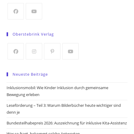
new
tab
Opens
Opens
in
in
Oberstebrink Verlag
a
a
new
new
tab
tab
Opens
Opens
Opens
Opens
in
in
in
in
Neueste Beiträge
a
a
a
a
new
new
new
new
Inklusionsmobil: Wie Kinder Inklusion durch gemeinsame
tab
tab
tab
tab
Bewegung erleben
Leseförderung – Teil 3: Warum Bilderbücher heute wichtiger sind
denn je
Bundesteilhabepreis 2026: Auszeichnung für inklusive Kita-Assistenz
Wer so fragt, bekommt solche Antworten