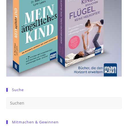
Suche
Pre
Es
to
Mitmachen & Gewinnen
clo