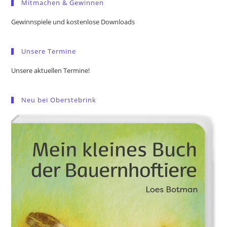
Mitmachen & Gewinnen
clo
the
Gewinnspiele und kostenlose Downloads
sea
pan
Unsere Termine
Unsere aktuellen Termine!
Neu bei Oberstebrink