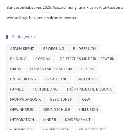
Bundesteilhabepreis 2026: Auszeichnung für inklusive Kita-Assistenz
Wer so fragt, bekommt solche Antworten
Schlagworte
ARMIN KRENZ
BEWEGUNG
BILDERBUCH
BILDUNG
CORONA
DEUTSCHES KINDERHILFSWERK
DKHW
ELEMENTARPÄDAGOGIK
ELTERN
ENTWICKLUNG
ERNÄHRUNG
ERZIEHUNG
FAMILIE
FORTBILDUNG
FRÜHKINDLICHE BILDUNG
FRÜHPÄDAGOGIK
GESUNDHEIT
GEW
GEWINNSPIEL
GRUNDSCHULE
INKLUSION
INTEGRATION
KINDER
KINDERARMUT
KINDERBUCH
KINDERGARTEN
KINDERRECHTE