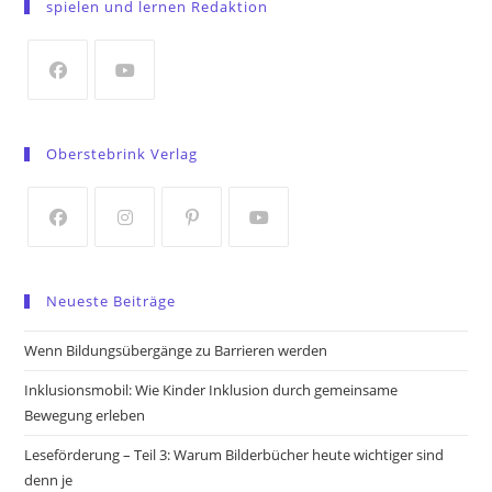
spielen und lernen Redaktion
a
new
tab
Opens
Opens
in
in
Oberstebrink Verlag
a
a
new
new
tab
tab
Opens
Opens
Opens
Opens
in
in
in
in
Neueste Beiträge
a
a
a
a
new
new
new
new
Wenn Bildungsübergänge zu Barrieren werden
tab
tab
tab
tab
Inklusionsmobil: Wie Kinder Inklusion durch gemeinsame
Bewegung erleben
Leseförderung – Teil 3: Warum Bilderbücher heute wichtiger sind
denn je