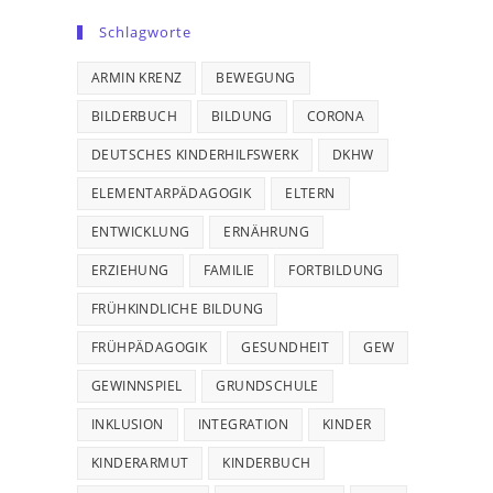
Schlagworte
ARMIN KRENZ
BEWEGUNG
BILDERBUCH
BILDUNG
CORONA
DEUTSCHES KINDERHILFSWERK
DKHW
ELEMENTARPÄDAGOGIK
ELTERN
ENTWICKLUNG
ERNÄHRUNG
ERZIEHUNG
FAMILIE
FORTBILDUNG
FRÜHKINDLICHE BILDUNG
FRÜHPÄDAGOGIK
GESUNDHEIT
GEW
GEWINNSPIEL
GRUNDSCHULE
INKLUSION
INTEGRATION
KINDER
KINDERARMUT
KINDERBUCH