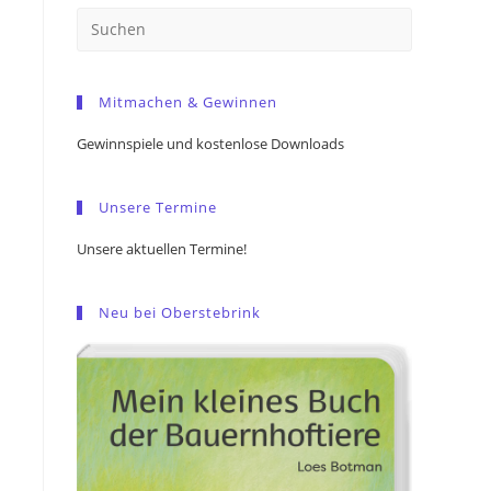
Press
Escape
to
Mitmachen & Gewinnen
close
the
Gewinnspiele und kostenlose Downloads
search
panel.
Unsere Termine
Unsere aktuellen Termine!
Neu bei Oberstebrink