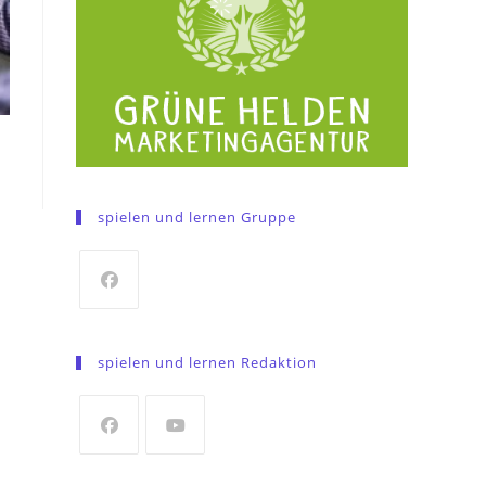
spielen und lernen Gruppe
Opens
in
spielen und lernen Redaktion
a
new
tab
Opens
Opens