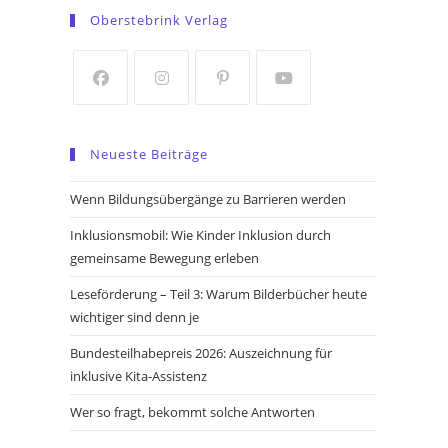
in
in
Oberstebrink Verlag
a
a
new
new
tab
tab
Opens
Opens
Opens
Opens
in
in
in
in
Neueste Beiträge
a
a
a
a
new
new
new
new
Wenn Bildungsübergänge zu Barrieren werden
tab
tab
tab
tab
Inklusionsmobil: Wie Kinder Inklusion durch
gemeinsame Bewegung erleben
Leseförderung – Teil 3: Warum Bilderbücher heute
wichtiger sind denn je
Bundesteilhabepreis 2026: Auszeichnung für
inklusive Kita-Assistenz
Wer so fragt, bekommt solche Antworten