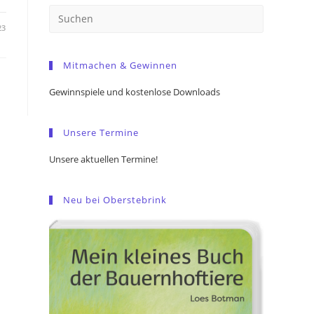
Press
23
Escape
to
Mitmachen & Gewinnen
close
the
Gewinnspiele und kostenlose Downloads
search
panel.
Unsere Termine
Unsere aktuellen Termine!
Neu bei Oberstebrink