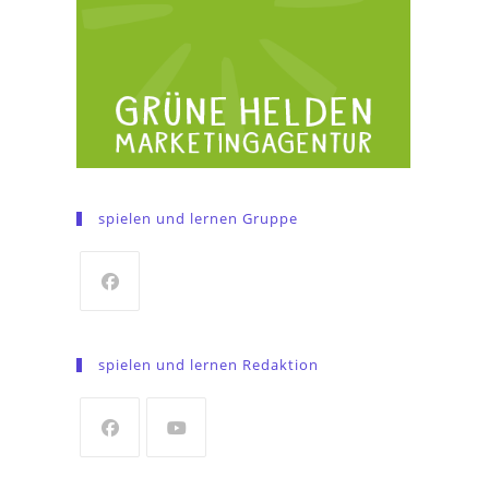
spielen und lernen Gruppe
Opens
in
spielen und lernen Redaktion
a
new
tab
Opens
Opens