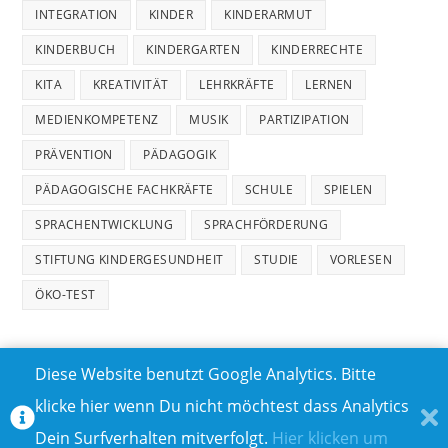
INTEGRATION
KINDER
KINDERARMUT
KINDERBUCH
KINDERGARTEN
KINDERRECHTE
KITA
KREATIVITÄT
LEHRKRÄFTE
LERNEN
MEDIENKOMPETENZ
MUSIK
PARTIZIPATION
PRÄVENTION
PÄDAGOGIK
PÄDAGOGISCHE FACHKRÄFTE
SCHULE
SPIELEN
SPRACHENTWICKLUNG
SPRACHFÖRDERUNG
STIFTUNG KINDERGESUNDHEIT
STUDIE
VORLESEN
ÖKO-TEST
Diese Website benutzt Google Analytics. Bitte
klicke hier wenn Du nicht möchtest dass Analytics
MEDIADATEN
DATENSCHUTZ
Dein Surfverhalten mitverfolgt.
Hier klicken um
TEILNAHMEBEDINGUNGEN FÜR GEWINNSPIELE
IMPRESSUM