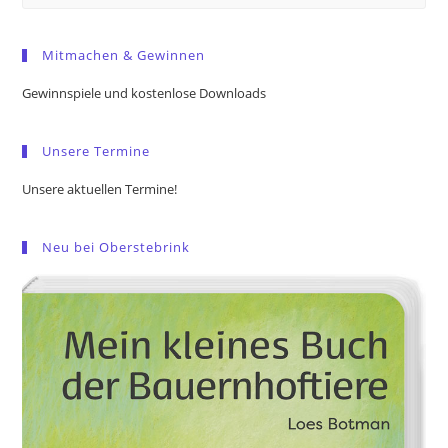
Es
to
Mitmachen & Gewinnen
clo
the
Gewinnspiele und kostenlose Downloads
sea
pan
Unsere Termine
Unsere aktuellen Termine!
Neu bei Oberstebrink