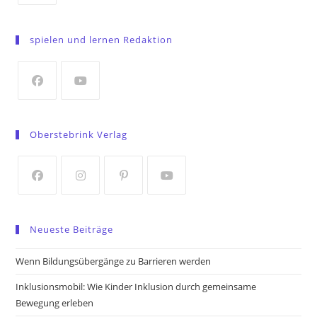
Opens
in
spielen und lernen Redaktion
a
new
tab
Opens
Opens
in
in
Oberstebrink Verlag
a
a
new
new
tab
tab
Opens
Opens
Opens
Opens
in
in
in
in
Neueste Beiträge
a
a
a
a
new
new
new
new
Wenn Bildungsübergänge zu Barrieren werden
tab
tab
tab
tab
Inklusionsmobil: Wie Kinder Inklusion durch gemeinsame
Bewegung erleben