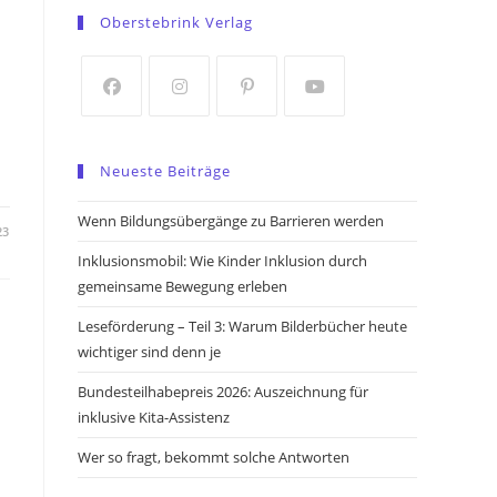
in
in
Oberstebrink Verlag
a
a
new
new
tab
tab
Opens
Opens
Opens
Opens
in
in
in
in
Neueste Beiträge
a
a
a
a
new
new
new
new
Wenn Bildungsübergänge zu Barrieren werden
23
tab
tab
tab
tab
Inklusionsmobil: Wie Kinder Inklusion durch
gemeinsame Bewegung erleben
Leseförderung – Teil 3: Warum Bilderbücher heute
wichtiger sind denn je
Bundesteilhabepreis 2026: Auszeichnung für
inklusive Kita-Assistenz
Wer so fragt, bekommt solche Antworten