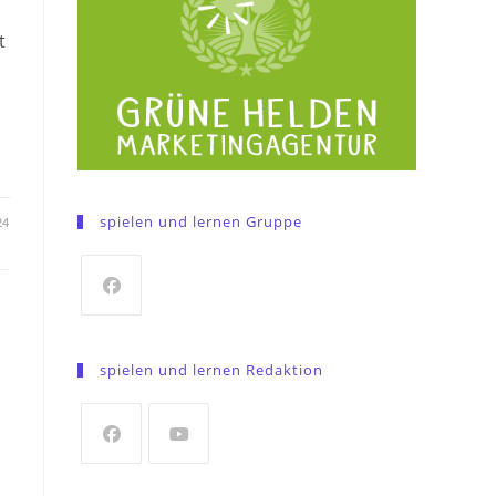
t
spielen und lernen Gruppe
24
Opens
in
spielen und lernen Redaktion
a
new
tab
Opens
Opens