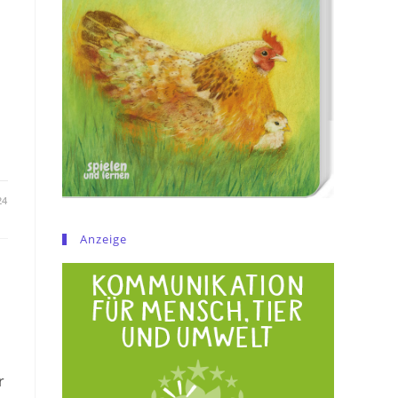
i
24
Anzeige
r