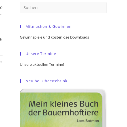
Press
re
Escape
r
to
Mitmachen & Gewinnen
close
the
Gewinnspiele und kostenlose Downloads
e
search
panel.
Unsere Termine
24
Unsere aktuellen Termine!
Neu bei Oberstebrink