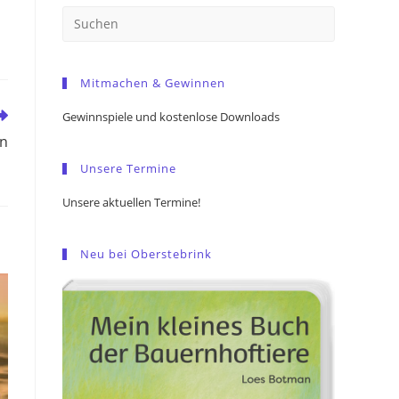
Press
Escape
to
Mitmachen & Gewinnen
close
the
Gewinnspiele und kostenlose Downloads
search
en
panel.
Unsere Termine
Unsere aktuellen Termine!
Neu bei Oberstebrink