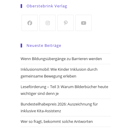
in
in
Oberstebrink Verlag
a
a
new
new
tab
tab
Opens
Opens
Opens
Opens
in
in
in
in
Neueste Beiträge
a
a
a
a
new
new
new
new
Wenn Bildungsübergänge zu Barrieren werden
tab
tab
tab
tab
Inklusionsmobil: Wie Kinder Inklusion durch
gemeinsame Bewegung erleben
Leseförderung – Teil 3: Warum Bilderbücher heute
wichtiger sind denn je
Bundesteilhabepreis 2026: Auszeichnung für
inklusive Kita-Assistenz
Wer so fragt, bekommt solche Antworten