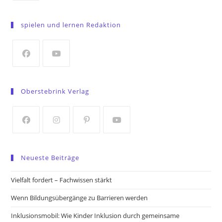
Opens
in
spielen und lernen Redaktion
a
new
tab
Opens
Opens
in
in
Oberstebrink Verlag
a
a
new
new
tab
tab
Opens
Opens
Opens
Opens
in
in
in
in
Neueste Beiträge
a
a
a
a
new
new
new
new
Vielfalt fordert – Fachwissen stärkt
tab
tab
tab
tab
Wenn Bildungsübergänge zu Barrieren werden
Inklusionsmobil: Wie Kinder Inklusion durch gemeinsame