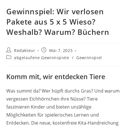
Gewinnspiel: Wir verlosen
Pakete aus 5 x 5 Wieso?
Weshalb? Warum? Büchern
Beitrags-
Beitrag
Redakteur
Mai 7, 2025
Autor:
veröffentlicht:
Beitrags-
abgelaufene Gewinnspiele
/
Gewinnspiel
Kategorie:
Komm mit, wir entdecken Tiere
Was summt da? Wer hüpft durchs Gras? Und warum
vergessen Eichhörnchen ihre Nüsse? Tiere
faszinieren Kinder und bieten unzählige
Möglichkeiten für spielerisches Lernen und
Entdecken. Die neue, kostenfreie Kita-Handreichung