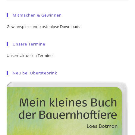
Es
to
Mitmachen & Gewinnen
clo
the
Gewinnspiele und kostenlose Downloads
sea
pan
Unsere Termine
Unsere aktuellen Termine!
Neu bei Oberstebrink