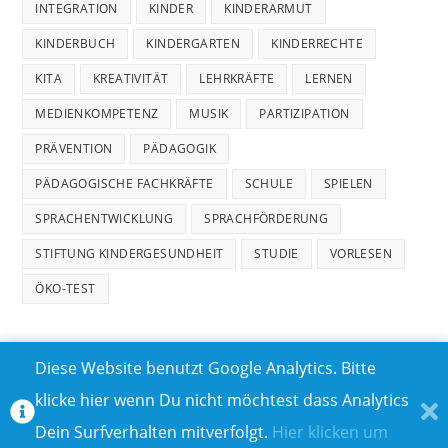
INTEGRATION
KINDER
KINDERARMUT
KINDERBUCH
KINDERGARTEN
KINDERRECHTE
KITA
KREATIVITÄT
LEHRKRÄFTE
LERNEN
MEDIENKOMPETENZ
MUSIK
PARTIZIPATION
PRÄVENTION
PÄDAGOGIK
PÄDAGOGISCHE FACHKRÄFTE
SCHULE
SPIELEN
SPRACHENTWICKLUNG
SPRACHFÖRDERUNG
STIFTUNG KINDERGESUNDHEIT
STUDIE
VORLESEN
ÖKO-TEST
Diese Website benutzt Google Analytics. Bitte
klicke hier wenn Du nicht möchtest dass Analytics
MEDIADATEN
DATENSCHUTZ
Dein Surfverhalten mitverfolgt.
Hier klicken um
TEILNAHMEBEDINGUNGEN FÜR GEWINNSPIELE
IMPRESSUM