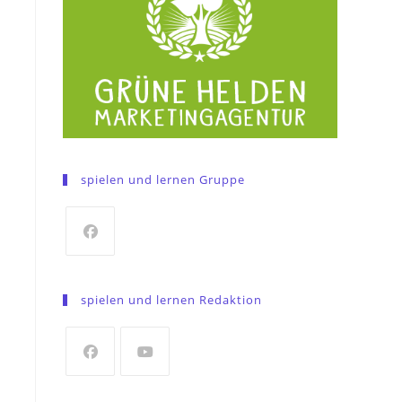
spielen und lernen Gruppe
Opens
in
spielen und lernen Redaktion
a
new
tab
Opens
Opens