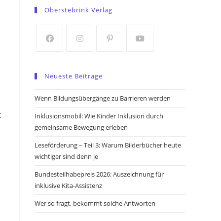
in
in
Oberstebrink Verlag
a
a
new
new
tab
tab
Opens
Opens
Opens
Opens
in
in
in
in
Neueste Beiträge
a
a
a
a
new
new
new
new
Wenn Bildungsübergänge zu Barrieren werden
tab
tab
tab
tab
t
Inklusionsmobil: Wie Kinder Inklusion durch
gemeinsame Bewegung erleben
Leseförderung – Teil 3: Warum Bilderbücher heute
wichtiger sind denn je
Bundesteilhabepreis 2026: Auszeichnung für
inklusive Kita-Assistenz
Wer so fragt, bekommt solche Antworten