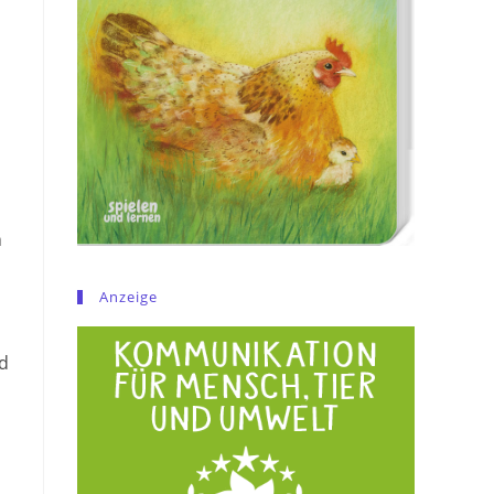
n
Anzeige
d