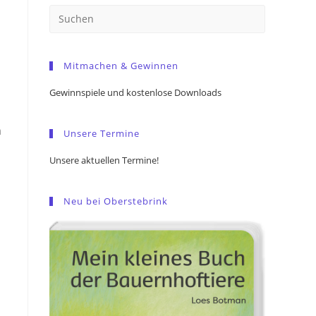
Press
Escape
to
Mitmachen & Gewinnen
close
the
Gewinnspiele und kostenlose Downloads
search
panel.
n
Unsere Termine
Unsere aktuellen Termine!
Neu bei Oberstebrink