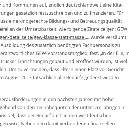
r und Kommunen auf, endlich deutschlandweit eine Kita-
ungen gesetzlich festzuschreiben und zu finanzieren. Für
muss eine kindgerechte Bildungs- und Betreuungsqualität
ifel an der Umsetzbarkeit, wie folgende Zitate zeigen: GEW
gen/detailseite/gew-klasse-statt-masse
„…wurde versäumt,
 Ausbildung des zusätzlich benötigten Fachpersonals zu
verantwortliches GEW-Vorstandsmitglied, fest. „In der Eile, i
rücker Einrichtungen gebaut und eröffnet wurden, ist viel
en. Um zu vermeiden, dass Eltern einen Platz vor Gericht
im August 2013 tatsächlich alle Bedarfe gedeckt werden
e Herausforderungen in den nächsten Jahren mit hoher
gehend von den Teilhabequoten der unter Dreijährigen in
usibel, dass der Bedarf auch in den westdeutschen
igen wird. Neben den damit verbundenen finanziellen