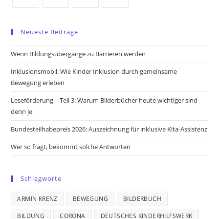
Opens
Opens
Opens
Opens
in
in
in
in
Neueste Beiträge
a
a
a
a
new
new
new
new
Wenn Bildungsübergänge zu Barrieren werden
tab
tab
tab
tab
Inklusionsmobil: Wie Kinder Inklusion durch gemeinsame
Bewegung erleben
Leseförderung – Teil 3: Warum Bilderbücher heute wichtiger sind
denn je
Bundesteilhabepreis 2026: Auszeichnung für inklusive Kita-Assistenz
Wer so fragt, bekommt solche Antworten
Schlagworte
ARMIN KRENZ
BEWEGUNG
BILDERBUCH
BILDUNG
CORONA
DEUTSCHES KINDERHILFSWERK