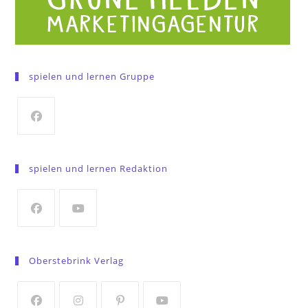
spielen und lernen Gruppe
Opens
in
spielen und lernen Redaktion
a
new
tab
Opens
Opens
in
in
Oberstebrink Verlag
a
a
new
new
tab
tab