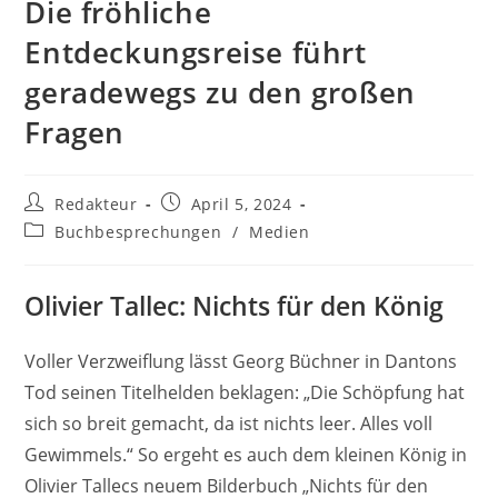
Die fröhliche
Entdeckungsreise führt
geradewegs zu den großen
Fragen
Beitrags-
Beitrag
Redakteur
April 5, 2024
Autor:
veröffentlicht:
Beitrags-
Buchbesprechungen
/
Medien
Kategorie:
Olivier Tallec: Nichts für den König
Voller Verzweiflung lässt Georg Büchner in Dantons
Tod seinen Titelhelden beklagen: „Die Schöpfung hat
sich so breit gemacht, da ist nichts leer. Alles voll
Gewimmels.“ So ergeht es auch dem kleinen König in
Olivier Tallecs neuem Bilderbuch „Nichts für den