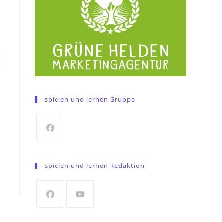
spielen und lernen Gruppe
Opens
in
spielen und lernen Redaktion
a
new
tab
Opens
Opens