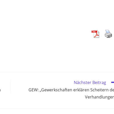
Nächster Beitrag
n
GEW: „Gewerkschaften erklären Scheitern d
Verhandlunge