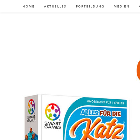
Zum
HOME
AKTUELLES
FORTBILDUNG
MEDIEN
Inhalt
springen