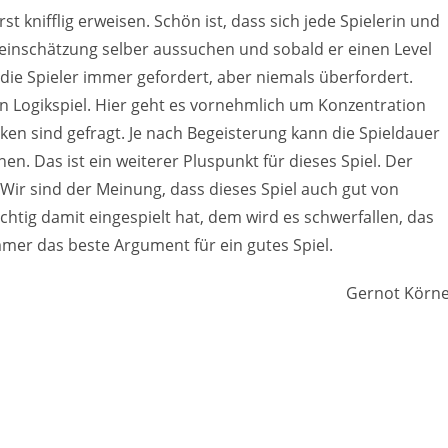
t knifflig erweisen. Schön ist, dass sich jede Spielerin und
steinschätzung selber aussuchen und sobald er einen Level
ie Spieler immer gefordert, aber niemals überfordert.
 ein Logikspiel. Hier geht es vornehmlich um Konzentration
en sind gefragt. Je nach Begeisterung kann die Spieldauer
hen. Das ist ein weiterer Pluspunkt für dieses Spiel. Der
. Wir sind der Meinung, dass dieses Spiel auch gut von
chtig damit eingespielt hat, dem wird es schwerfallen, das
immer das beste Argument für ein gutes Spiel.
Gernot Körn