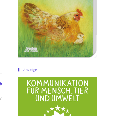
Anzeige
er
n“