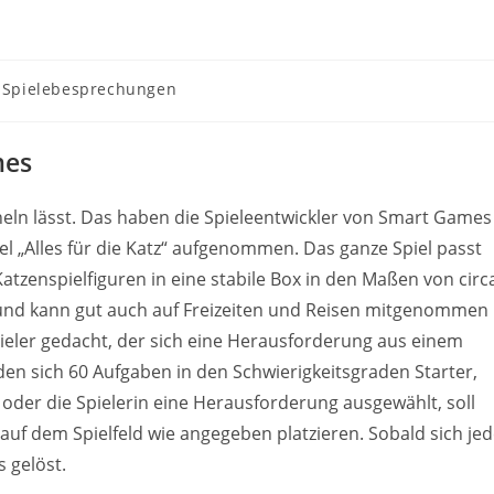
Spielebesprechungen
mes
cheln lässt. Das haben die Spieleentwickler von Smart Games
 „Alles für die Katz“ aufgenommen. Das ganze Spiel passt
Katzenspielfiguren in eine stabile Box in den Maßen von circ
en und kann gut auch auf Freizeiten und Reisen mitgenommen
Spieler gedacht, der sich eine Herausforderung aus einem
den sich 60 Aufgaben in den Schwierigkeitsgraden Starter,
r oder die Spielerin eine Herausforderung ausgewählt, soll
e auf dem Spielfeld wie angegeben platzieren. Sobald sich je
s gelöst.