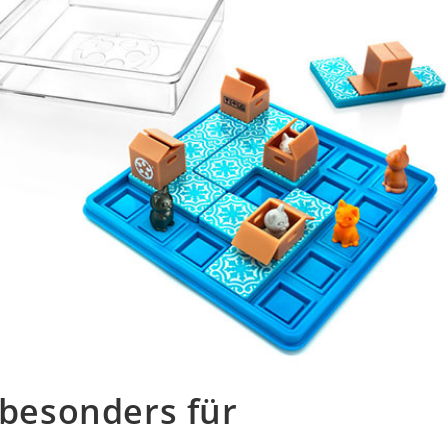
 besonders für