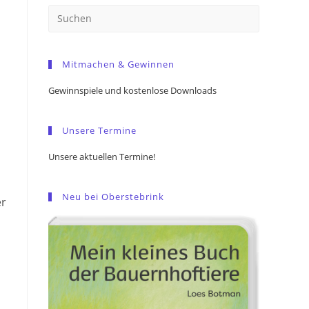
Press
Escape
to
Mitmachen & Gewinnen
close
the
Gewinnspiele und kostenlose Downloads
search
panel.
Unsere Termine
Unsere aktuellen Termine!
Neu bei Oberstebrink
er