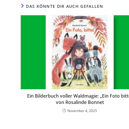
DAS KÖNNTE DIR AUCH GEFALLEN
Ein Bilderbuch voller Waldmagie: „Ein Foto bitt
von Rosalinde Bonnet
November 4, 2025