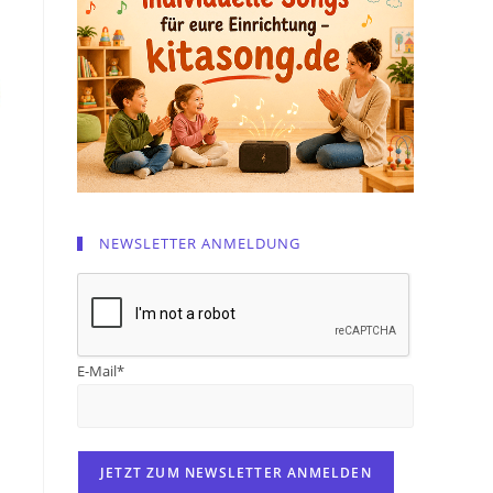
NEWSLETTER ANMELDUNG
E-Mail*