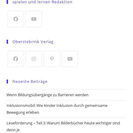
spielen und lernen Redaktion
a
new
tab
Opens
Opens
in
in
Oberstebrink Verlag
a
a
new
new
tab
tab
Opens
Opens
Opens
Opens
in
in
in
in
Neueste Beiträge
a
a
a
a
new
new
new
new
Wenn Bildungsübergänge zu Barrieren werden
tab
tab
tab
tab
Inklusionsmobil: Wie Kinder Inklusion durch gemeinsame
Bewegung erleben
Leseförderung – Teil 3: Warum Bilderbücher heute wichtiger sind
denn je