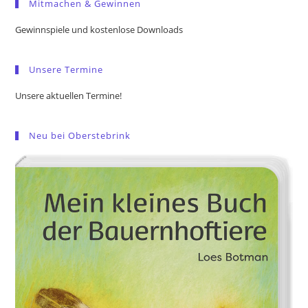
Mitmachen & Gewinnen
clo
the
Gewinnspiele und kostenlose Downloads
sea
pan
Unsere Termine
Unsere aktuellen Termine!
Neu bei Oberstebrink