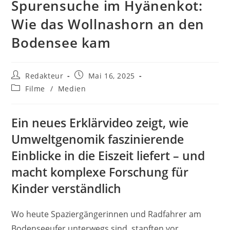
Spurensuche im Hyänenkot:
Wie das Wollnashorn an den
Bodensee kam
Beitrags-
Beitrag
Redakteur
Mai 16, 2025
Autor:
veröffentlicht:
Beitrags-
Filme
/
Medien
Kategorie:
Ein neues Erklärvideo zeigt, wie
Umweltgenomik faszinierende
Einblicke in die Eiszeit liefert – und
macht komplexe Forschung für
Kinder verständlich
Wo heute Spaziergängerinnen und Radfahrer am
Bodenseeufer unterwegs sind, stapften vor