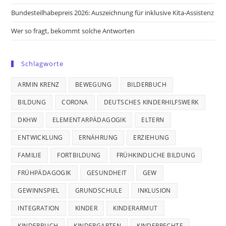
Bundesteilhabepreis 2026: Auszeichnung für inklusive Kita-Assistenz
Wer so fragt, bekommt solche Antworten
Schlagworte
ARMIN KRENZ
BEWEGUNG
BILDERBUCH
BILDUNG
CORONA
DEUTSCHES KINDERHILFSWERK
DKHW
ELEMENTARPÄDAGOGIK
ELTERN
ENTWICKLUNG
ERNÄHRUNG
ERZIEHUNG
FAMILIE
FORTBILDUNG
FRÜHKINDLICHE BILDUNG
FRÜHPÄDAGOGIK
GESUNDHEIT
GEW
GEWINNSPIEL
GRUNDSCHULE
INKLUSION
INTEGRATION
KINDER
KINDERARMUT
KINDERBUCH
KINDERGARTEN
KINDERRECHTE