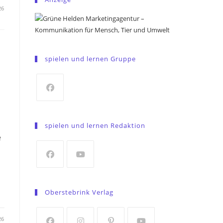
26
spielen und lernen Gruppe
Opens
in
spielen und lernen Redaktion
a
e
new
tab
Opens
Opens
in
in
Oberstebrink Verlag
a
a
new
new
26