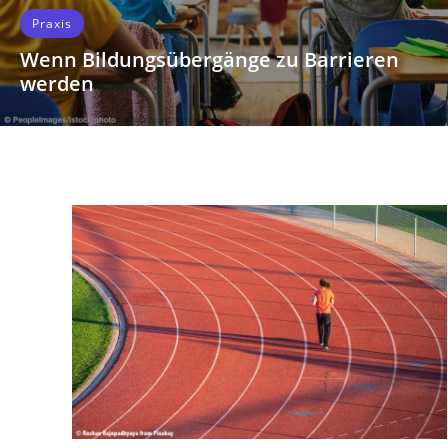
Aktuelles
Bundesteilhabepreis 2026: Auszeichnung
für inklusive Kita-Assistenz
Ein ausgezeichnetes Projekt macht vor, wie Inklusion
in Kitas gelingen kann: Beim Bundesteilhabepreis
2026 wurde eine Qualifizierung für Menschen mit
Behinderungen zur Kita-Assistenz mit dem 3. Preis
ausgezeichnet.
WEITERLESEN