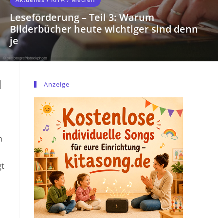
Aktuelles
/
Schule
Ein langer Schultag mit großen
Erwartungen
Mit dem Rechtsanspruch auf Ganztagsbetreuung
beginnt für Grundschulen ein neues Kapitel. Während
d
Anzeige
Politik den Ausbau als Meilenstein bewertet, mahnen
Gewerkschaften verbindliche Qualitätsstandards,
mehr Fachkräfte und eine verlässliche Finanzierung
an.
n
WEITERLESEN
gt