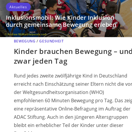
Aktuelles
Wer so fragt, bekommt solche Antworten
Der Bericht der Expertenkommission überzeugt mit
BEWEGUNG
/
GESUNDHEIT
weitreichenden Vorschlägen zum Schutz von Kindern
Kinder brauchen Bewegung – un
in der digitalen Welt. Zugleich zeigt unser Beitrag,
zwar jeden Tag
dass die entscheidende bildungspolitische Frage noch
offen ist: Beginnt gute Bildung bei den Anforderungen
Rund jedes zweite zwölfjährige Kind in Deutschland
der Digitalisierung – oder bei den
erreicht nach Einschätzung seiner Eltern nicht die vo
Entwicklungsbedürfnissen des Kindes? Der Blick nach
der Weltgesundheitsorganisation (WHO)
Europa spricht für einen Perspektivwechsel.
empfohlenen 60 Minuten Bewegung pro Tag. Das zei
WEITERLESEN
eine repräsentative Online-Befragung im Auftrag der
ADAC Stiftung. Auch in den jüngeren Altersgruppen
bleibt ein erheblicher Teil der Kinder unter dieser