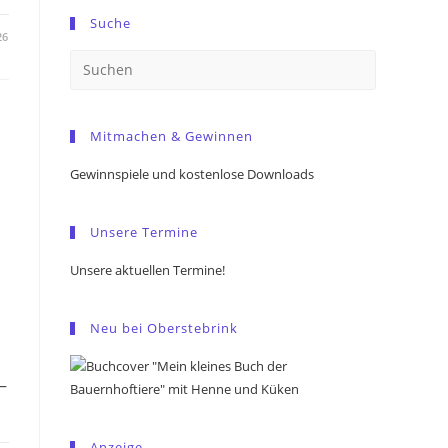
Suche
26
Press
Escape
to
Mitmachen & Gewinnen
close
the
Gewinnspiele und kostenlose Downloads
search
panel.
Unsere Termine
Unsere aktuellen Termine!
Neu bei Oberstebrink
–
Anzeige