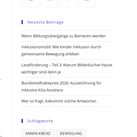
tab
tab
Opens
Opens
Opens
Opens
in
in
in
in
Neueste Beiträge
a
a
a
a
new
new
new
new
Wenn Bildungsübergänge zu Barrieren werden
tab
tab
tab
tab
Inklusionsmobil: Wie Kinder Inklusion durch
gemeinsame Bewegung erleben
Leseförderung – Teil 3: Warum Bilderbücher heute
wichtiger sind denn je
.
Bundesteilhabepreis 2026: Auszeichnung für
inklusive Kita-Assistenz
Wer so fragt, bekommt solche Antworten
t
Schlagworte
ARMIN KRENZ
BEWEGUNG
26