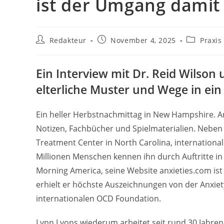
ist der Umgang damit
Beitrags-
Beitrag
Beitrags-
Redakteur
November 4, 2025
Praxis
Autor:
veröffentlicht:
Kategorie:
Ein Interview mit Dr. Reid Wilson
elterliche Muster und Wege in ei
Ein heller Herbstnachmittag in New Hampshire. Am
Notizen, Fachbücher und Spielmaterialien. Neben i
Treatment Center in North Carolina, international
Millionen Menschen kennen ihn durch Auftritte 
Morning America, seine Website anxieties.com ist f
erhielt er höchste Auszeichnungen von der Anxie
internationalen OCD Foundation.
Lynn Lyons wiederum arbeitet seit rund 30 Jahre