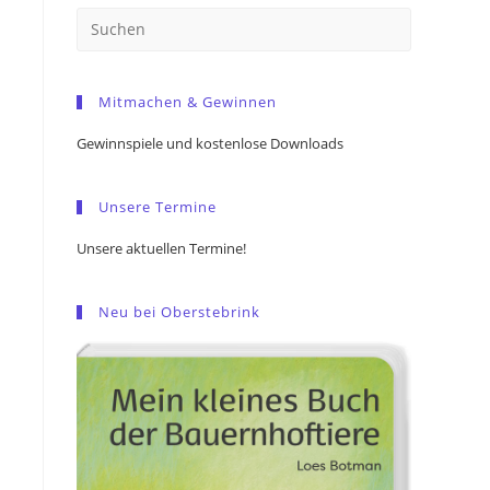
Press
Escape
to
Mitmachen & Gewinnen
close
the
Gewinnspiele und kostenlose Downloads
search
panel.
Unsere Termine
Unsere aktuellen Termine!
Neu bei Oberstebrink