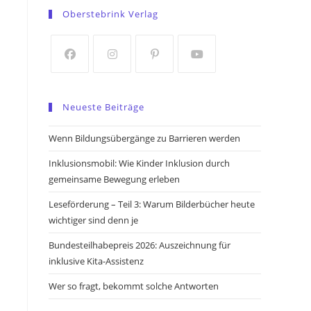
in
in
Oberstebrink Verlag
a
a
new
new
tab
tab
Opens
Opens
Opens
Opens
in
in
in
in
Neueste Beiträge
a
a
a
a
new
new
new
new
Wenn Bildungsübergänge zu Barrieren werden
tab
tab
tab
tab
Inklusionsmobil: Wie Kinder Inklusion durch
gemeinsame Bewegung erleben
Leseförderung – Teil 3: Warum Bilderbücher heute
wichtiger sind denn je
u
Bundesteilhabepreis 2026: Auszeichnung für
inklusive Kita-Assistenz
Wer so fragt, bekommt solche Antworten