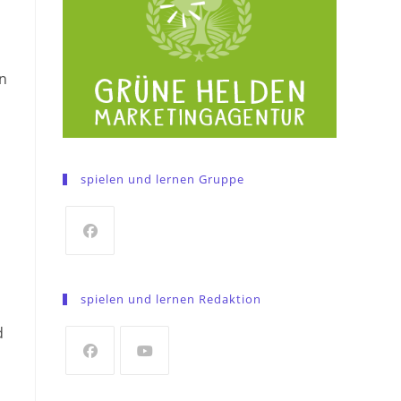
on
spielen und lernen Gruppe
Opens
in
spielen und lernen Redaktion
a
d
new
tab
Opens
Opens