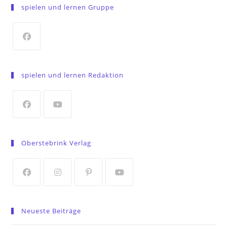
spielen und lernen Gruppe
Opens
in
spielen und lernen Redaktion
a
new
tab
Opens
Opens
in
in
Oberstebrink Verlag
a
a
new
new
tab
tab
Opens
Opens
Opens
Opens
in
in
in
in
Neueste Beiträge
a
a
a
a