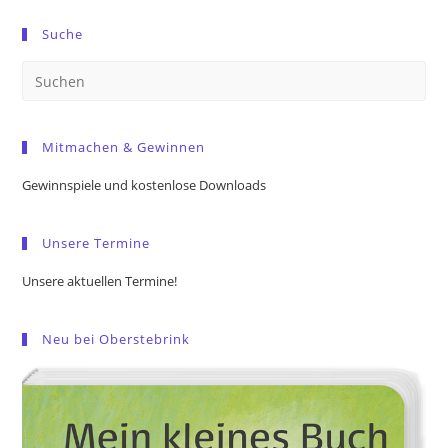
Suche
Pre
Es
to
Mitmachen & Gewinnen
clo
the
Gewinnspiele und kostenlose Downloads
sea
pan
Unsere Termine
Unsere aktuellen Termine!
Neu bei Oberstebrink