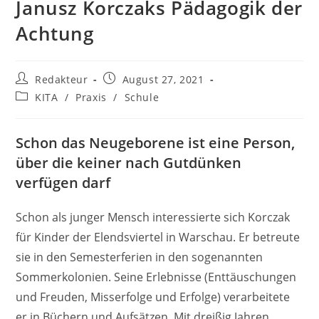
Janusz Korczaks Pädagogik der
Achtung
Beitrags-
Beitrag
Redakteur
August 27, 2021
Autor:
veröffentlicht:
Beitrags-
KITA
/
Praxis
/
Schule
Kategorie:
Schon das Neugeborene ist eine Person,
über die keiner nach Gutdünken
verfügen darf
Schon als junger Mensch interessierte sich Korczak
für Kinder der Elendsviertel in Warschau. Er betreute
sie in den Semesterferien in den sogenannten
Sommerkolonien. Seine Erlebnisse (Enttäuschungen
und Freuden, Misserfolge und Erfolge) verarbeitete
er in Büchern und Aufsätzen. Mit dreißig Jahren