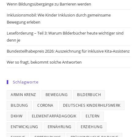
new
new
new
new
Wenn Bildungsübergänge zu Barrieren werden
tab
tab
tab
tab
Inklusionsmobil: Wie Kinder Inklusion durch gemeinsame
Bewegung erleben
Leseförderung – Teil 3: Warum Bilderbücher heute wichtiger sind
denn je
Bundesteilhabepreis 2026: Auszeichnung für inklusive Kita-Assistenz
Wer so fragt, bekommt solche Antworten
Schlagworte
ARMIN KRENZ
BEWEGUNG
BILDERBUCH
BILDUNG
CORONA
DEUTSCHES KINDERHILFSWERK
DKHW
ELEMENTARPÄDAGOGIK
ELTERN
ENTWICKLUNG
ERNÄHRUNG
ERZIEHUNG