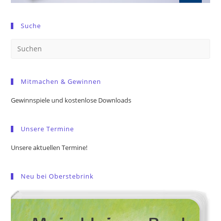
Suche
Pre
Es
to
Mitmachen & Gewinnen
clo
the
Gewinnspiele und kostenlose Downloads
sea
pan
Unsere Termine
Unsere aktuellen Termine!
Neu bei Oberstebrink