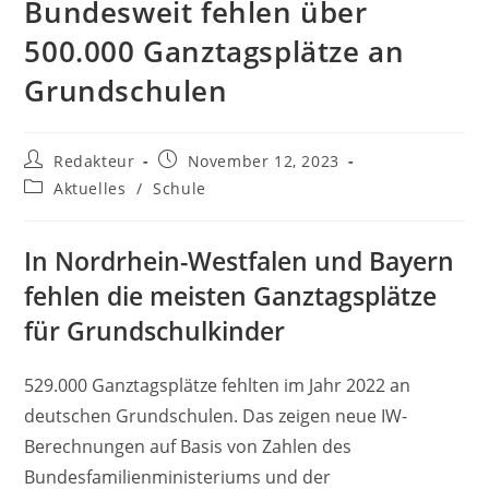
Bundesweit fehlen über
500.000 Ganztagsplätze an
Grundschulen
Beitrags-
Beitrag
Redakteur
November 12, 2023
Autor:
veröffentlicht:
Beitrags-
Aktuelles
/
Schule
Kategorie:
In Nordrhein-Westfalen und Bayern
fehlen die meisten Ganztagsplätze
für Grundschulkinder
529.000 Ganztagsplätze fehlten im Jahr 2022 an
deutschen Grundschulen. Das zeigen neue IW-
Berechnungen auf Basis von Zahlen des
Bundesfamilienministeriums und der