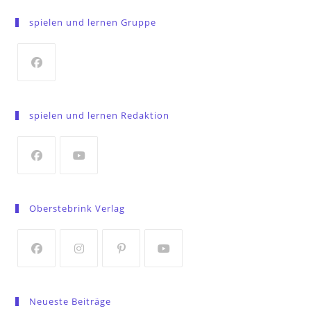
spielen und lernen Gruppe
Opens
in
spielen und lernen Redaktion
a
new
tab
Opens
Opens
in
in
Oberstebrink Verlag
a
a
new
new
tab
tab
Opens
Opens
Opens
Opens
in
in
in
in
Neueste Beiträge
a
a
a
a