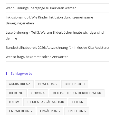
new
new
new
new
Wenn Bildungsübergänge zu Barrieren werden
tab
tab
tab
tab
Inklusionsmobil: Wie Kinder Inklusion durch gemeinsame
Bewegung erleben
Leseförderung – Teil 3: Warum Bilderbücher heute wichtiger sind
denn je
Bundesteilhabepreis 2026: Auszeichnung für inklusive Kita-Assistenz
Wer so fragt, bekommt solche Antworten
Schlagworte
ARMIN KRENZ
BEWEGUNG
BILDERBUCH
BILDUNG
CORONA
DEUTSCHES KINDERHILFSWERK
DKHW
ELEMENTARPÄDAGOGIK
ELTERN
ENTWICKLUNG
ERNÄHRUNG
ERZIEHUNG