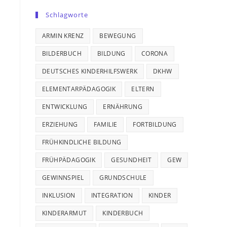
Schlagworte
ARMIN KRENZ
BEWEGUNG
BILDERBUCH
BILDUNG
CORONA
DEUTSCHES KINDERHILFSWERK
DKHW
ELEMENTARPÄDAGOGIK
ELTERN
ENTWICKLUNG
ERNÄHRUNG
ERZIEHUNG
FAMILIE
FORTBILDUNG
FRÜHKINDLICHE BILDUNG
FRÜHPÄDAGOGIK
GESUNDHEIT
GEW
GEWINNSPIEL
GRUNDSCHULE
INKLUSION
INTEGRATION
KINDER
KINDERARMUT
KINDERBUCH