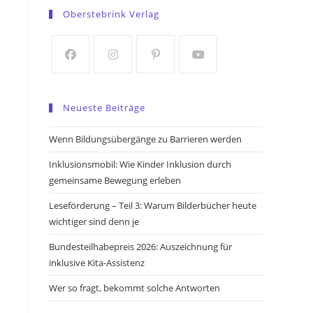
in
in
Oberstebrink Verlag
a
a
new
new
tab
tab
Opens
Opens
Opens
Opens
in
in
in
in
Neueste Beiträge
a
a
a
a
new
new
new
new
Wenn Bildungsübergänge zu Barrieren werden
tab
tab
tab
tab
Inklusionsmobil: Wie Kinder Inklusion durch
gemeinsame Bewegung erleben
Leseförderung – Teil 3: Warum Bilderbücher heute
wichtiger sind denn je
Bundesteilhabepreis 2026: Auszeichnung für
inklusive Kita-Assistenz
Wer so fragt, bekommt solche Antworten