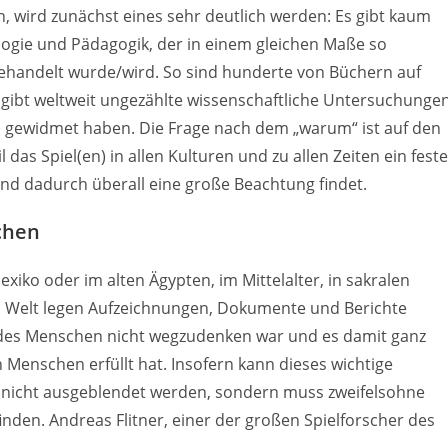
n, wird zunächst eines sehr deutlich werden: Es gibt kaum
ogie und Pädagogik, der in einem gleichen Maße so
behandelt wurde/wird. So sind hunderte von Büchern auf
 gibt weltweit ungezählte wissenschaftliche Untersuchungen
 gewidmet haben. Die Frage nach dem „warum“ ist auf den
l das Spiel(en) in allen Kulturen und zu allen Zeiten ein feste
nd dadurch überall eine große Beachtung findet.
chen
exiko oder im alten Ägypten, im Mittelalter, in sakralen
n Welt legen Aufzeichnungen, Dokumente und Berichte
 des Menschen nicht wegzudenken war und es damit ganz
n Menschen erfüllt hat. Insofern kann dieses wichtige
r nicht ausgeblendet werden, sondern muss zweifelsohne
inden. Andreas Flitner, einer der großen Spielforscher des