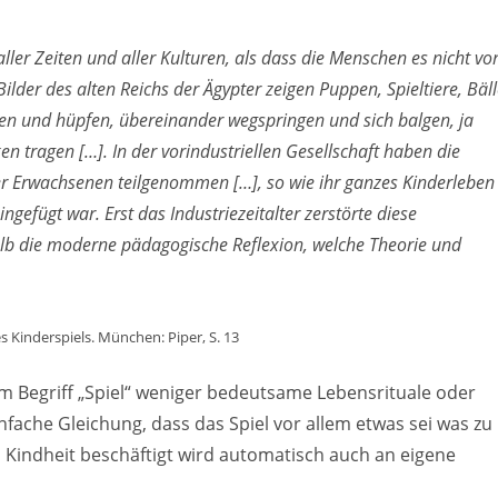
aller Zeiten und aller Kulturen, als dass die Menschen es nicht vo
Bilder des alten Reichs der Ägypter zeigen Puppen, Spieltiere, Bäl
zen und hüpfen, übereinander wegspringen und sich balgen, ja
n tragen […]. In der vorindustriellen Gesellschaft haben die
er Erwachsenen teilgenommen […], so wie ihr ganzes Kinderleben
gefügt war. Erst das Industriezeitalter zerstörte diese
alb die moderne pädagogische Reflexion, welche Theorie und
es Kinderspiels. München: Piper, S. 13
 Begriff „Spiel“ weniger bedeutsame Lebensrituale oder
infache Gleichung, dass das Spiel vor allem etwas sei was zu
n Kindheit beschäftigt wird automatisch auch an eigene