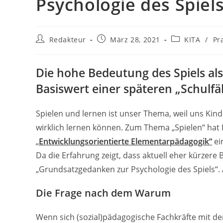
Psychologie des Spiel
Beitrags-
Beitrag
Beitrags-
Redakteur
März 28, 2021
KITA
/
Pr
Autor:
veröffentlicht:
Kategorie:
Die hohe Bedeutung des Spiels als
Basiswert einer späteren „Schulfähi
Spielen und lernen ist unser Thema, weil uns Kinde
wirklich lernen können. Zum Thema „Spielen“ hat 
„
Entwicklungsorientierte Elementarpädagogik“
ei
Da die Erfahrung zeigt, dass aktuell eher kürzere B
„Grundsatzgedanken zur Psychologie des Spiels“. Al
Die Frage nach dem Warum
Wenn sich (sozial)pädagogische Fachkräfte mit 