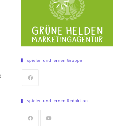
,
n
spielen und lernen Gruppe
d
Opens
in
spielen und lernen Redaktion
a
new
tab
Opens
Opens