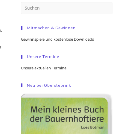
Press
Escape
to
Mitmachen & Gewinnen
close
,
the
Gewinnspiele und kostenlose Downloads
search
r
panel.
Unsere Termine
Unsere aktuellen Termine!
Neu bei Oberstebrink