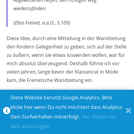
wiederzufinden.
(Elise Freinet, a.a.O., S.109)
Diese Idee, durch eine Mitteilung in der Wandzeitung
den Kindern Gelegenheit zu geben, sich auf der Stelle
zu äußern, wenn sie etwas loswerden wollen, war für
mich absolut überzeugend. Deshalb führte ich vor
vielen Jahren, lange bevor der Klassenrat in Mode
kam, die Freinetsche Wandzeitung ein.
Die Vorteile lagen für mich auf der Hand:
Diese Website benutzt Google Analytics. Bitte
klicke hier wenn Du nicht möchtest dass Analytics
Kinder haben ein Sofort-Ventil für das, was sie der
Dein Surfverhalten mitverfolgt.
Hier klicken um
Welt mitteilen wollen.
Jedes Kind muss seinen Eintrag unterzeichnen.
dich auszutragen.
Es gibt keine Heimlichkeiten.