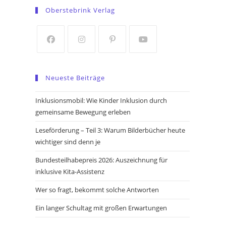
in
in
Oberstebrink Verlag
a
a
new
new
tab
tab
Opens
Opens
Opens
Opens
in
in
in
in
Neueste Beiträge
a
a
a
a
new
new
new
new
Inklusionsmobil: Wie Kinder Inklusion durch
tab
tab
tab
tab
gemeinsame Bewegung erleben
Leseförderung – Teil 3: Warum Bilderbücher heute
wichtiger sind denn je
Bundesteilhabepreis 2026: Auszeichnung für
inklusive Kita-Assistenz
Wer so fragt, bekommt solche Antworten
Ein langer Schultag mit großen Erwartungen