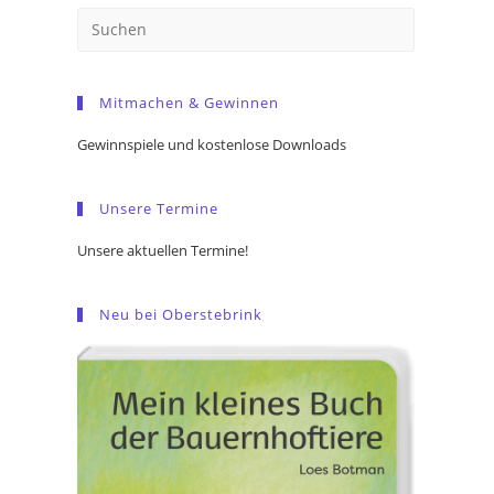
Press
Escape
to
Mitmachen & Gewinnen
close
the
Gewinnspiele und kostenlose Downloads
search
panel.
Unsere Termine
Unsere aktuellen Termine!
Neu bei Oberstebrink