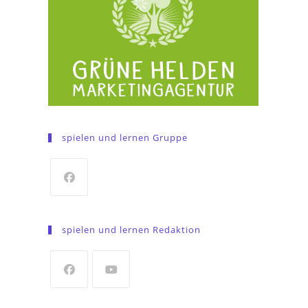
spielen und lernen Gruppe
Opens
in
spielen und lernen Redaktion
a
new
tab
Opens
Opens