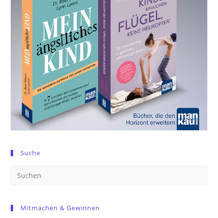
Suche
Pre
Es
to
Mitmachen & Gewinnen
clo