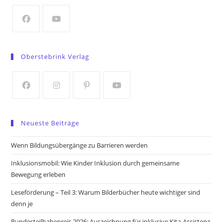
new
tab
Opens
Opens
in
in
Oberstebrink Verlag
a
a
new
new
tab
tab
Opens
Opens
Opens
Opens
in
in
in
in
Neueste Beiträge
a
a
a
a
new
new
new
new
Wenn Bildungsübergänge zu Barrieren werden
tab
tab
tab
tab
Inklusionsmobil: Wie Kinder Inklusion durch gemeinsame
Bewegung erleben
Leseförderung – Teil 3: Warum Bilderbücher heute wichtiger sind
denn je
Bundesteilhabepreis 2026: Auszeichnung für inklusive Kita-Assistenz