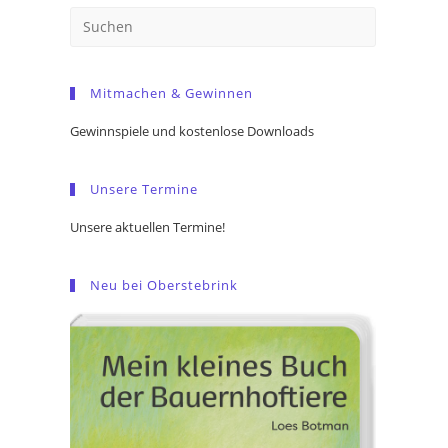
Press
Escape
to
Mitmachen & Gewinnen
close
the
Gewinnspiele und kostenlose Downloads
search
panel.
Unsere Termine
Unsere aktuellen Termine!
Neu bei Oberstebrink