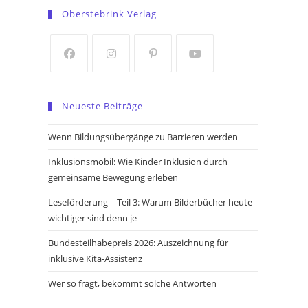
in
in
Oberstebrink Verlag
a
a
new
new
tab
tab
Opens
Opens
Opens
Opens
in
in
in
in
Neueste Beiträge
a
a
a
a
new
new
new
new
Wenn Bildungsübergänge zu Barrieren werden
tab
tab
tab
tab
Inklusionsmobil: Wie Kinder Inklusion durch
gemeinsame Bewegung erleben
Leseförderung – Teil 3: Warum Bilderbücher heute
wichtiger sind denn je
Bundesteilhabepreis 2026: Auszeichnung für
inklusive Kita-Assistenz
Wer so fragt, bekommt solche Antworten