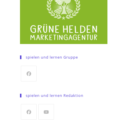
spielen und lernen Gruppe
Opens
in
spielen und lernen Redaktion
a
new
tab
Opens
Opens