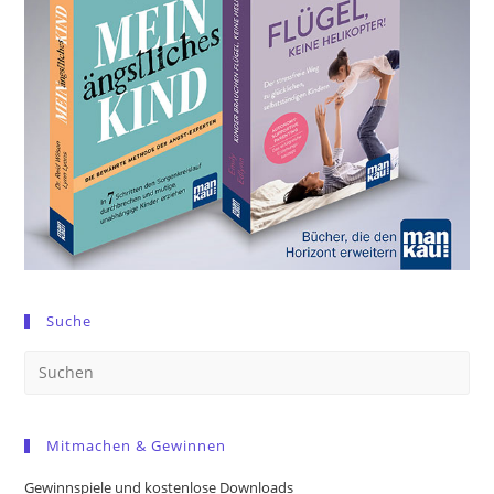
Suche
Pre
Es
to
Mitmachen & Gewinnen
clo
the
Gewinnspiele und kostenlose Downloads