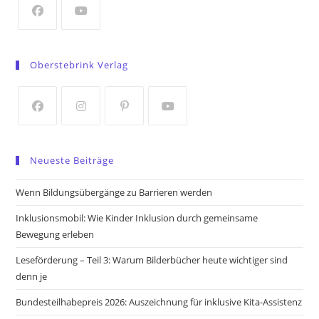
tab
Opens
Opens
in
in
Oberstebrink Verlag
a
a
new
new
tab
tab
Opens
Opens
Opens
Opens
in
in
in
in
Neueste Beiträge
a
a
a
a
new
new
new
new
Wenn Bildungsübergänge zu Barrieren werden
tab
tab
tab
tab
Inklusionsmobil: Wie Kinder Inklusion durch gemeinsame
Bewegung erleben
Leseförderung – Teil 3: Warum Bilderbücher heute wichtiger sind
denn je
Bundesteilhabepreis 2026: Auszeichnung für inklusive Kita-Assistenz