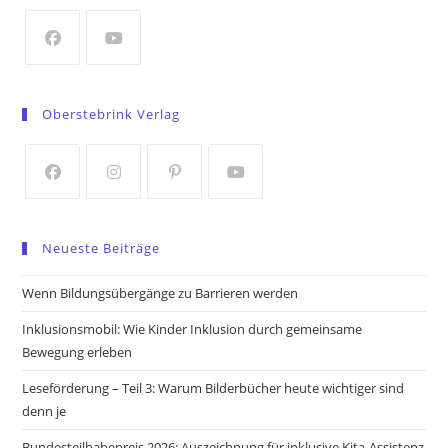
new
tab
Opens
Opens
in
in
Oberstebrink Verlag
a
a
new
new
tab
tab
Opens
Opens
Opens
Opens
in
in
in
in
Neueste Beiträge
a
a
a
a
new
new
new
new
Wenn Bildungsübergänge zu Barrieren werden
tab
tab
tab
tab
Inklusionsmobil: Wie Kinder Inklusion durch gemeinsame
Bewegung erleben
Leseförderung – Teil 3: Warum Bilderbücher heute wichtiger sind
denn je
Bundesteilhabepreis 2026: Auszeichnung für inklusive Kita-Assistenz