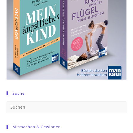
Suche
Pre
Es
to
Mitmachen & Gewinnen
clo