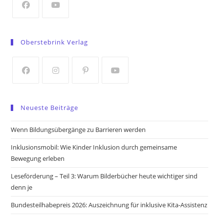
tab
Opens
Opens
in
in
Oberstebrink Verlag
a
a
new
new
tab
tab
Opens
Opens
Opens
Opens
in
in
in
in
Neueste Beiträge
a
a
a
a
new
new
new
new
Wenn Bildungsübergänge zu Barrieren werden
tab
tab
tab
tab
Inklusionsmobil: Wie Kinder Inklusion durch gemeinsame
Bewegung erleben
Leseförderung – Teil 3: Warum Bilderbücher heute wichtiger sind
denn je
Bundesteilhabepreis 2026: Auszeichnung für inklusive Kita-Assistenz