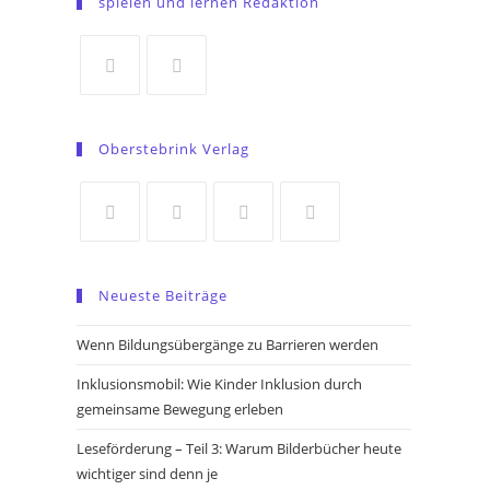
spielen und lernen Redaktion
a
new
tab
Opens
Opens
in
in
Oberstebrink Verlag
a
a
new
new
tab
tab
Opens
Opens
Opens
Opens
in
in
in
in
Neueste Beiträge
a
a
a
a
new
new
new
new
Wenn Bildungsübergänge zu Barrieren werden
tab
tab
tab
tab
Inklusionsmobil: Wie Kinder Inklusion durch
gemeinsame Bewegung erleben
Leseförderung – Teil 3: Warum Bilderbücher heute
wichtiger sind denn je