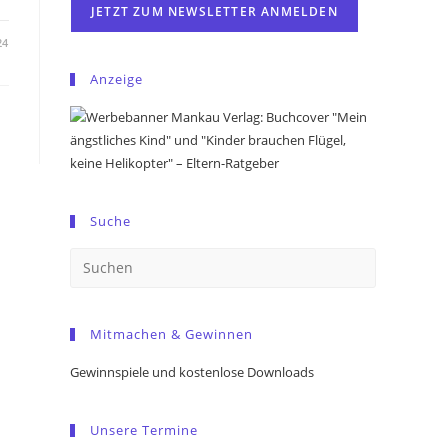
24
Anzeige
Suche
Press
Escape
to
Mitmachen & Gewinnen
close
the
Gewinnspiele und kostenlose Downloads
search
panel.
Unsere Termine