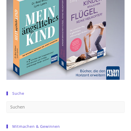
Suche
Pre
Es
to
Mitmachen & Gewinnen
clo