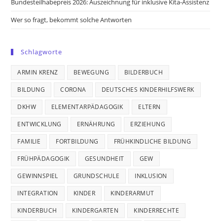
Bundesteilhabepreis 2026: Auszeichnung für inklusive Kita-Assistenz
Wer so fragt, bekommt solche Antworten
Schlagworte
ARMIN KRENZ
BEWEGUNG
BILDERBUCH
BILDUNG
CORONA
DEUTSCHES KINDERHILFSWERK
DKHW
ELEMENTARPÄDAGOGIK
ELTERN
ENTWICKLUNG
ERNÄHRUNG
ERZIEHUNG
FAMILIE
FORTBILDUNG
FRÜHKINDLICHE BILDUNG
FRÜHPÄDAGOGIK
GESUNDHEIT
GEW
GEWINNSPIEL
GRUNDSCHULE
INKLUSION
INTEGRATION
KINDER
KINDERARMUT
KINDERBUCH
KINDERGARTEN
KINDERRECHTE