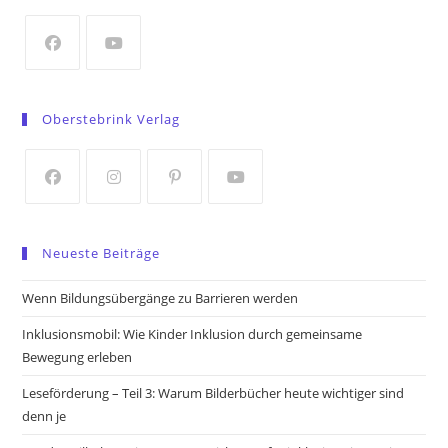
new
tab
Opens
Opens
in
in
Oberstebrink Verlag
a
a
new
new
tab
tab
Opens
Opens
Opens
Opens
in
in
in
in
Neueste Beiträge
a
a
a
a
new
new
new
new
Wenn Bildungsübergänge zu Barrieren werden
tab
tab
tab
tab
Inklusionsmobil: Wie Kinder Inklusion durch gemeinsame
Bewegung erleben
Leseförderung – Teil 3: Warum Bilderbücher heute wichtiger sind
denn je