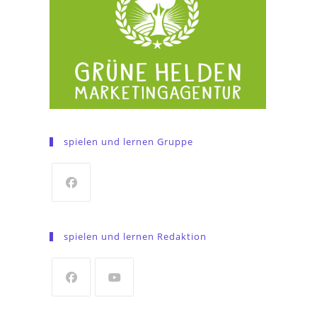
spielen und lernen Gruppe
Opens
in
spielen und lernen Redaktion
a
new
tab
Opens
Opens