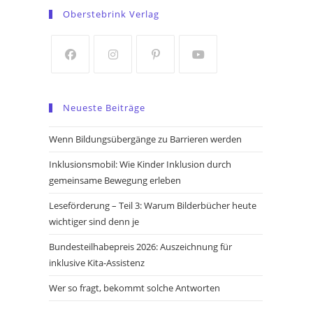
in
in
Oberstebrink Verlag
a
a
new
new
tab
tab
Opens
Opens
Opens
Opens
in
in
in
in
Neueste Beiträge
a
a
a
a
new
new
new
new
Wenn Bildungsübergänge zu Barrieren werden
tab
tab
tab
tab
Inklusionsmobil: Wie Kinder Inklusion durch
gemeinsame Bewegung erleben
Leseförderung – Teil 3: Warum Bilderbücher heute
wichtiger sind denn je
Bundesteilhabepreis 2026: Auszeichnung für
inklusive Kita-Assistenz
Wer so fragt, bekommt solche Antworten