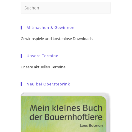
Press
Escape
to
Mitmachen & Gewinnen
close
the
Gewinnspiele und kostenlose Downloads
search
panel.
Unsere Termine
Unsere aktuellen Termine!
Neu bei Oberstebrink