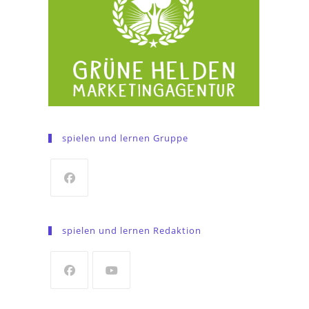
spielen und lernen Gruppe
Opens
in
spielen und lernen Redaktion
a
new
tab
Opens
Opens