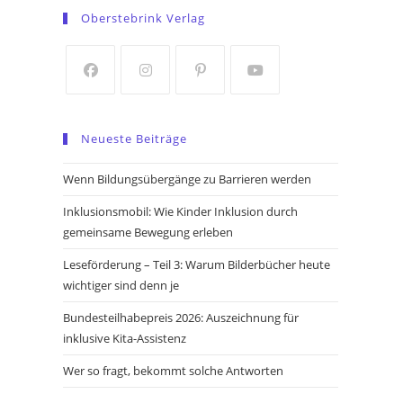
in
in
Oberstebrink Verlag
a
a
new
new
tab
tab
Opens
Opens
Opens
Opens
in
in
in
in
Neueste Beiträge
a
a
a
a
new
new
new
new
Wenn Bildungsübergänge zu Barrieren werden
tab
tab
tab
tab
Inklusionsmobil: Wie Kinder Inklusion durch
gemeinsame Bewegung erleben
Leseförderung – Teil 3: Warum Bilderbücher heute
wichtiger sind denn je
Bundesteilhabepreis 2026: Auszeichnung für
inklusive Kita-Assistenz
Wer so fragt, bekommt solche Antworten