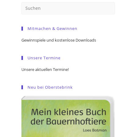
Press
Escape
to
Mitmachen & Gewinnen
close
the
Gewinnspiele und kostenlose Downloads
search
panel.
Unsere Termine
Unsere aktuellen Termine!
Neu bei Oberstebrink