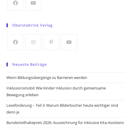
tab
Opens
Opens
in
in
Oberstebrink Verlag
a
a
new
new
tab
tab
Opens
Opens
Opens
Opens
in
in
in
in
Neueste Beiträge
a
a
a
a
new
new
new
new
Wenn Bildungsübergänge zu Barrieren werden
tab
tab
tab
tab
Inklusionsmobil: Wie Kinder Inklusion durch gemeinsame
Bewegung erleben
Leseförderung – Teil 3: Warum Bilderbücher heute wichtiger sind
denn je
Bundesteilhabepreis 2026: Auszeichnung für inklusive Kita-Assistenz