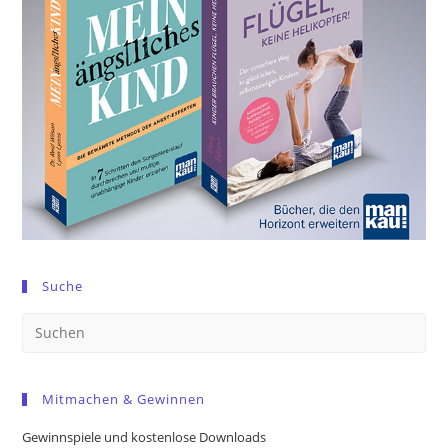
Suche
Pre
Es
to
Mitmachen & Gewinnen
clo
the
Gewinnspiele und kostenlose Downloads