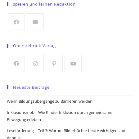
in
spielen und lernen Redaktion
a
new
tab
Opens
Opens
in
in
Oberstebrink Verlag
a
a
new
new
tab
tab
Opens
Opens
Opens
Opens
in
in
in
in
Neueste Beiträge
a
a
a
a
new
new
new
new
Wenn Bildungsübergänge zu Barrieren werden
tab
tab
tab
tab
Inklusionsmobil: Wie Kinder Inklusion durch gemeinsame
Bewegung erleben
Leseförderung – Teil 3: Warum Bilderbücher heute wichtiger sind
denn je