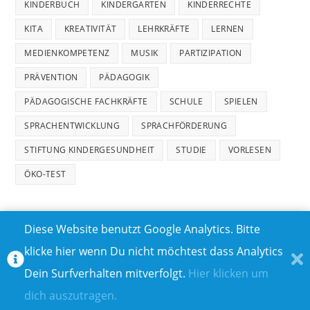
KINDERBUCH
KINDERGARTEN
KINDERRECHTE
KITA
KREATIVITÄT
LEHRKRÄFTE
LERNEN
MEDIENKOMPETENZ
MUSIK
PARTIZIPATION
PRÄVENTION
PÄDAGOGIK
PÄDAGOGISCHE FACHKRÄFTE
SCHULE
SPIELEN
SPRACHENTWICKLUNG
SPRACHFÖRDERUNG
STIFTUNG KINDERGESUNDHEIT
STUDIE
VORLESEN
ÖKO-TEST
Diese Website benutzt Google Analytics. Bitte
klicke hier wenn Du nicht möchtest dass Analytics
MEDIADATEN
DATENSCHUTZ
Dein Surfverhalten mitverfolgt.
Hier klicken um
TEILNAHMEBEDINGUNGEN FÜR GEWINNSPIELE
IMPRESSUM
dich auszutragen.
ÜBER UNS I
KONTAKT I
© COPYRIGHT 2023