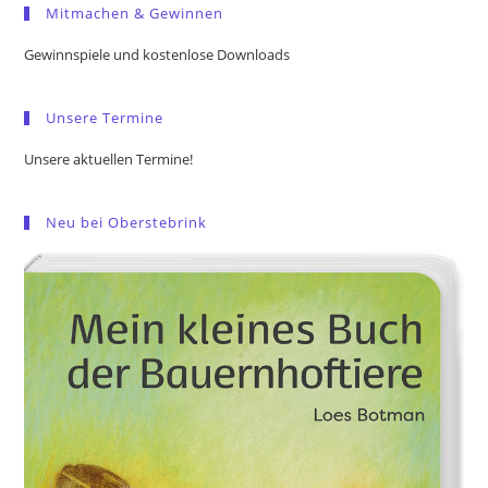
Mitmachen & Gewinnen
clo
the
Gewinnspiele und kostenlose Downloads
sea
pan
Unsere Termine
Unsere aktuellen Termine!
Neu bei Oberstebrink