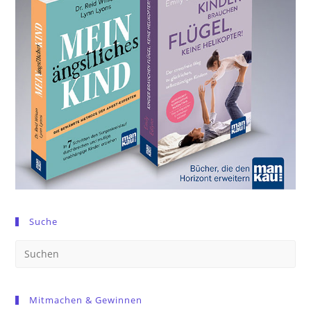
Suche
Pre
Es
to
Mitmachen & Gewinnen
clo