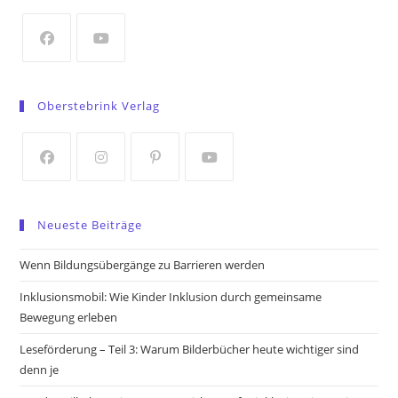
new
tab
Opens
Opens
in
in
Oberstebrink Verlag
a
a
new
new
tab
tab
Opens
Opens
Opens
Opens
in
in
in
in
Neueste Beiträge
a
a
a
a
new
new
new
new
Wenn Bildungsübergänge zu Barrieren werden
tab
tab
tab
tab
Inklusionsmobil: Wie Kinder Inklusion durch gemeinsame
Bewegung erleben
Leseförderung – Teil 3: Warum Bilderbücher heute wichtiger sind
denn je