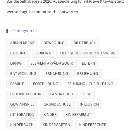
Bundesteilhabepreis 2026: Auszeichnung für inklusive Kita-Assistenz
Wer so fragt, bekommt solche Antworten
Schlagworte
ARMIN KRENZ
BEWEGUNG
BILDERBUCH
BILDUNG
CORONA
DEUTSCHES KINDERHILFSWERK
DKHW
ELEMENTARPÄDAGOGIK
ELTERN
ENTWICKLUNG
ERNÄHRUNG
ERZIEHUNG
FAMILIE
FORTBILDUNG
FRÜHKINDLICHE BILDUNG
FRÜHPÄDAGOGIK
GESUNDHEIT
GEW
GEWINNSPIEL
GRUNDSCHULE
INKLUSION
INTEGRATION
KINDER
KINDERARMUT
KINDERBUCH
KINDERGARTEN
KINDERRECHTE