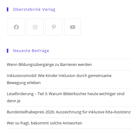
in
in
Oberstebrink Verlag
a
a
new
new
tab
tab
Opens
Opens
Opens
Opens
in
in
in
in
Neueste Beiträge
a
a
a
a
new
new
new
new
Wenn Bildungsübergänge zu Barrieren werden
tab
tab
tab
tab
Inklusionsmobil: Wie Kinder Inklusion durch gemeinsame
Bewegung erleben
Leseförderung – Teil 3: Warum Bilderbücher heute wichtiger sind
denn je
Bundesteilhabepreis 2026: Auszeichnung für inklusive Kita-Assistenz
Wer so fragt, bekommt solche Antworten