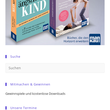
Suche
Pre
Es
to
Mitmachen & Gewinnen
clo
the
Gewinnspiele und kostenlose Downloads
sea
pan
Unsere Termine